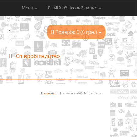
Мова
Мій обліковий запис
Товарів: 0 (0 грн.)
Співробітництво
Головна
Наклейка «VW Not a Van»