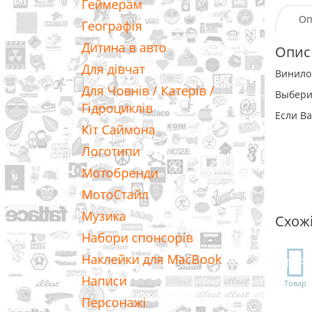
Геймерам
Оп
Географія
Дитина в авто
Опис
Для дівчат
Винилов
Для Човнів / Катерів /
Выбери
Гідроциклів
Если Ва
Кіт Саймона
Логотипи
Мотобренди
МотоСтайл
Музика
Схож
Набори спонсорів
Наклейки для MacBook
TOP
Написи
Товар
Персонажі