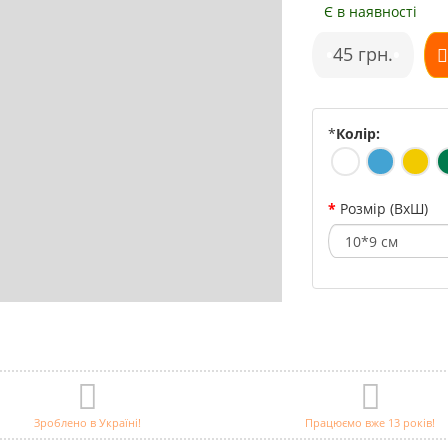
Є в наявності
•
45 грн.
•
*
Колір:
Розмір (ВхШ)
Зроблено в Україні!
Працюємо вже 13 років!