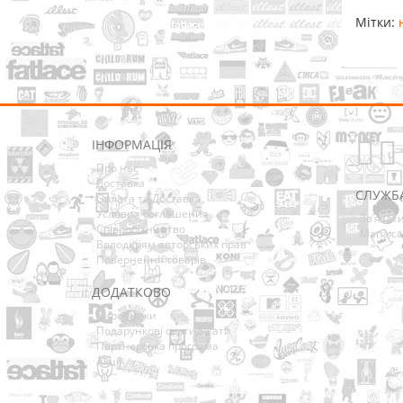
Мітки:
ІНФОРМАЦІЯ
Про нас
Доставка
СЛУЖБ
Оплата та Доставка
Условия соглашения
Зв’язат
Співробітництво
Мапа са
Володарям авторських прав
Повернення товарів
ДОДАТКОВО
Виробники
Подарункові сертифікати
Партнерська програма
Акції