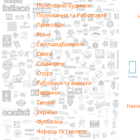
Пологовий будинок
Полювання та Риболовля
Прикольні
Різне
Світловідбиваючі
Свята
Соцмережі
TOP
Спорт
Товар
Таблички та вивіски
Тварини
Тюнінг
Накл
Україна
Футболки
Черепа та скелети