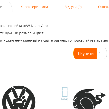
ис
Характеристики
Відгуки (0)
Оплат
ая наклейка «VW Not a Van»
те нужный размер и цвет.
м нужен неуказанный на сайте размер, то присылайте парамет
Купити
і
TOP
Товар