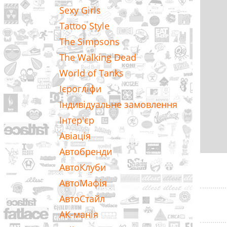
Sexy Girls
Tattoo Style
The Simpsons
The Walking Dead
World of Tanks
Ієрогліфи
Індивідуальне замовлення
Інтер'єр
Авіація
Автобренди
АвтоКлуби
АвтоМафія
АвтоСтайл
АК-манія