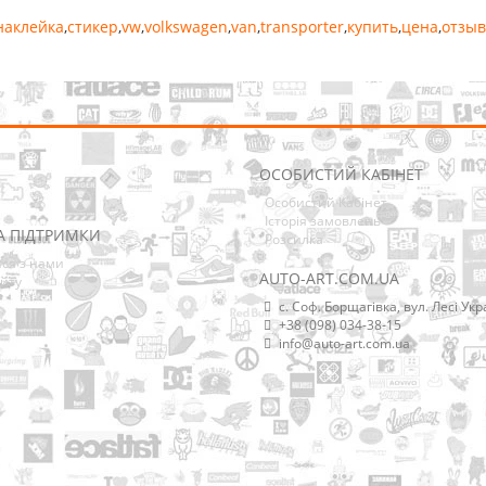
наклейка
,
стикер
,
vw
,
volkswagen
,
van
,
transporter
,
купить
,
цена
,
отзы
ОСОБИСТИЙ КАБІНЕТ
Особистий Кабінет
Історія замовлень
А ПІДТРИМКИ
Розсилка
ися з нами
AUTO-ART.COM.UA
йту
с. Соф. Борщагівка, вул. Лесі Укр
+38 (098) 034-38-15
info@auto-art.com.ua