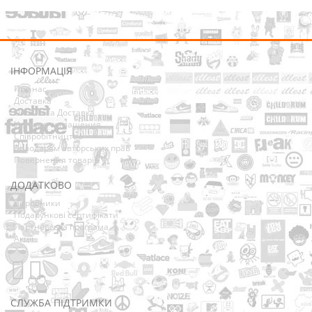
ІНФОРМАЦІЯ
Про нас
Доставка
Оплата та Доставка
Условия соглашения
Співробітництво
Володарям авторських прав
Повернення товарів
ДОДАТКОВО
Виробники
Подарункові сертифікати
Партнерська програма
Акції
СЛУЖБА ПІДТРИМКИ