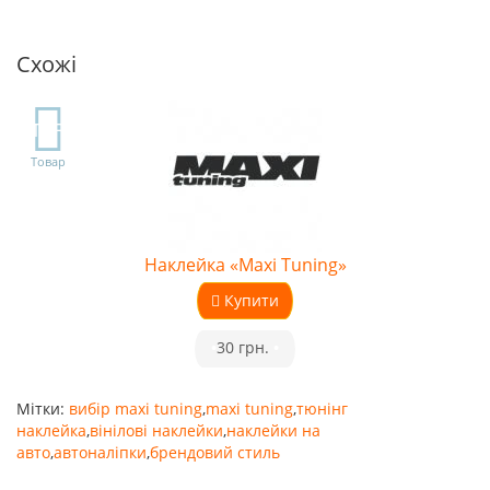
Схожі
TOP
Товар
Наклейка «Maxi Tuning»
Купити
•
30 грн.
•
Мітки:
вибір maxi tuning
,
maxi tuning
,
тюнінг
наклейка
,
вінілові наклейки
,
наклейки на
авто
,
автоналіпки
,
брендовий стиль