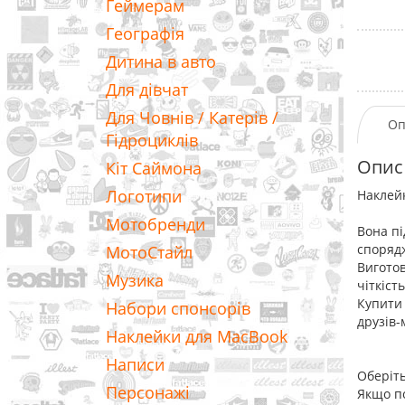
Геймерам
Географія
Дитина в авто
Для дівчат
Для Човнів / Катерів /
Оп
Гідроциклів
Опис
Кіт Саймона
Логотипи
Наклейк
Мотобренди
Вона пі
споряд
МотоСтайл
Виготов
Музика
чіткіст
Купити 
Набори спонсорів
друзів-
Наклейки для MacBook
Написи
Оберіть
Персонажі
Якщо по