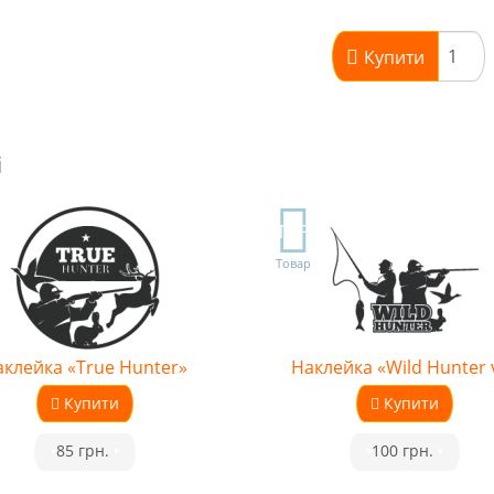
Купити
і
TOP
Товар
клейка «True Hunter»
Наклейка «Wild Hunter 
Купити
Купити
•
85 грн.
•
•
100 грн.
•