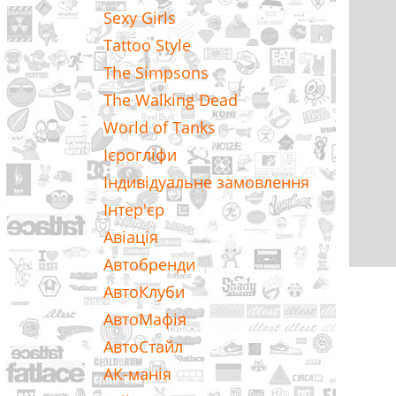
Sexy Girls
Tattoo Style
The Simpsons
The Walking Dead
World of Tanks
Ієрогліфи
Індивідуальне замовлення
Інтер'єр
Авіація
Автобренди
АвтоКлуби
АвтоМафія
АвтоСтайл
АК-манія