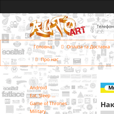
Телефон
Головна
Оплата та Доставка
Про нас
Категорії
Android
Eat, Sleep ...
Нак
Game of Thrones
Military