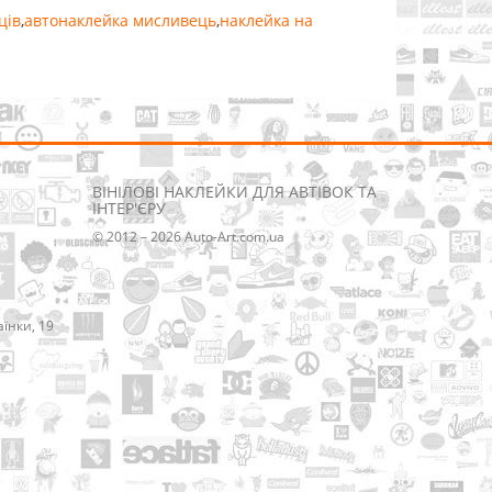
ців
,
автонаклейка мисливець
,
наклейка на
ВІНІЛОВІ НАКЛЕЙКИ ДЛЯ АВТІВОК ТА
ІНТЕР'ЄРУ
© 2012 – 2026 Auto-Art.com.ua
аїнки, 19