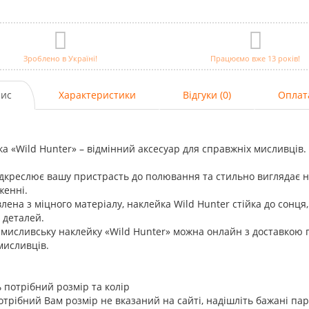
Зроблено в Україні!
Працюємо вже 13 років!
ис
Характеристики
Відгуки (0)
Оплат
а «Wild Hunter» – відмінний аксесуар для справжніх мисливців.
дкреслює вашу пристрасть до полювання та стильно виглядає на
женні.
лена з міцного матеріалу, наклейка Wild Hunter стійка до сонця, 
ь деталей.
мисливську наклейку «Wild Hunter» можна онлайн з доставкою п
мисливців.
 потрібний розмір та колір
трібний Вам розмір не вказаний на сайті, надішліть бажані па