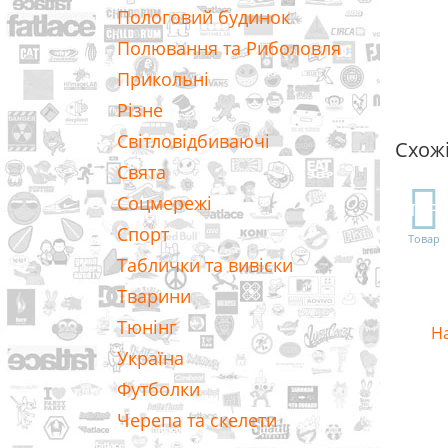
Пологовий будинок
Полювання та Риболовля
Прикольні
Різне
Світловідбиваючі
Схож
Свята
Соцмережі
TOP
Спорт
Товар
Таблички та вивіски
Тварини
Тюнінг
На
Україна
Футболки
Черепа та скелети