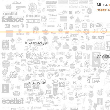
Мітки:
човен
,
к
ІНФОРМАЦІЯ
Про нас
Доставка
СЛУЖБ
Оплата та Доставка
Условия соглашения
Зв’язат
Співробітництво
Мапа са
Володарям авторських прав
Повернення товарів
ДОДАТКОВО
Виробники
Подарункові сертифікати
Партнерська програма
Акції