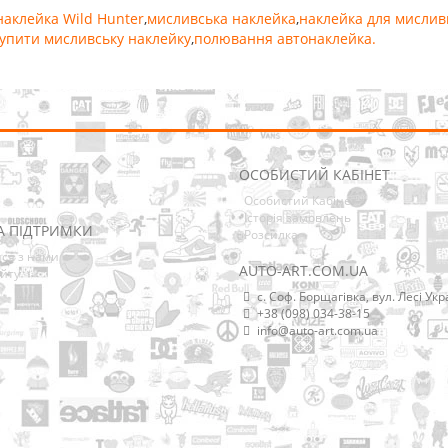
наклейка Wild Hunter
,
мисливська наклейка
,
наклейка для мислив
упити мисливську наклейку
,
полювання автонаклейка.
ОСОБИСТИЙ КАБІНЕТ
Особистий Кабінет
Історія замовлень
А ПІДТРИМКИ
Розсилка
ися з нами
AUTO-ART.COM.UA
йту
с. Соф. Борщагівка, вул. Лесі Укр
+38 (098) 034-38-15
info@auto-art.com.ua