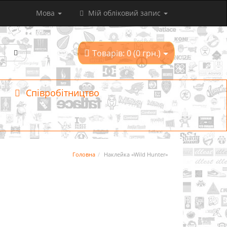
Мова
Мій обліковий запис
Товарів: 0 (0 грн.)
Співробітництво
Головна
Наклейка «Wild Hunter»