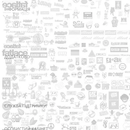
ІНФОРМАЦІЯ
Про нас
Доставка
Оплата та Доставка
Условия соглашения
Співробітництво
Володарям авторських прав
Повернення товарів
ДОДАТКОВО
Виробники
Подарункові сертифікати
Партнерська програма
Акції
СЛУЖБА ПІДТРИМКИ
Зв’язатися з нами
Мапа сайту
ОСОБИСТИЙ КАБІНЕТ