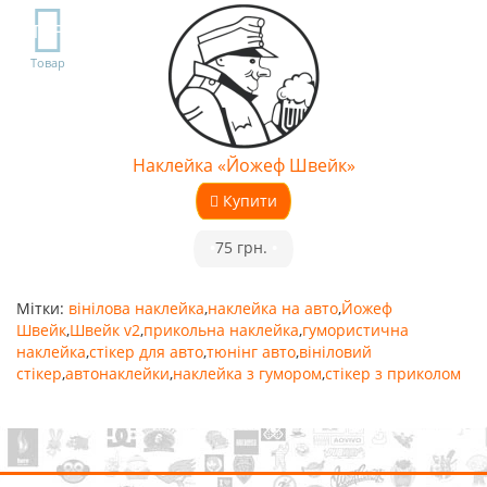
TOP
Товар
Наклейка «Йожеф Швейк»
Купити
•
75 грн.
•
Мітки:
вінілова наклейка
,
наклейка на авто
,
Йожеф
Швейк
,
Швейк v2
,
прикольна наклейка
,
гумористична
наклейка
,
стікер для авто
,
тюнінг авто
,
вініловий
стікер
,
автонаклейки
,
наклейка з гумором
,
стікер з приколом