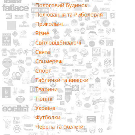
Пологовий будинок
Полювання та Риболовля
Прикольні
Різне
Світловідбиваючі
Свята
Соцмережі
Спорт
Таблички та вивіски
Тварини
Тюнінг
Україна
Футболки
Черепа та скелети