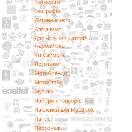
Геймерам
Географія
Дитина в авто
Для дівчат
Для Човнів / Катерів /
Гідроциклів
Кіт Саймона
Логотипи
Мотобренди
МотоСтайл
Музика
Набори спонсорів
Наклейки для MacBook
Написи
Персонажі