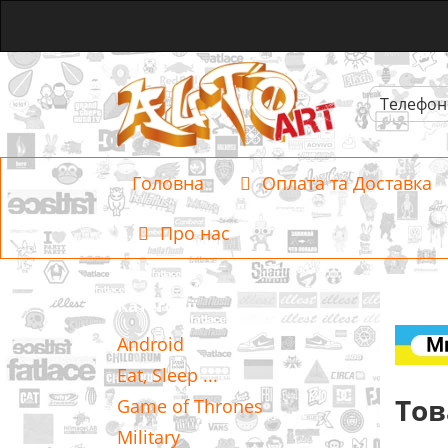
Телефон
Головна
Оплата та Доставка
Про нас
Категорії
Android
Eat, Sleep ...
Тов
Game of Thrones
Military