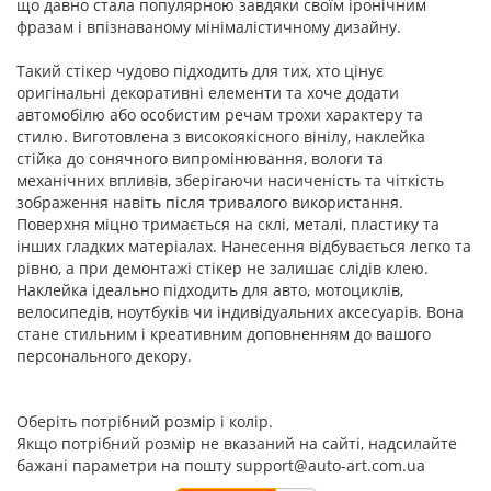
що давно стала популярною завдяки своїм іронічним
фразам і впізнаваному мінімалістичному дизайну.
Такий стікер чудово підходить для тих, хто цінує
оригінальні декоративні елементи та хоче додати
автомобілю або особистим речам трохи характеру та
стилю. Виготовлена з високоякісного вінілу, наклейка
стійка до сонячного випромінювання, вологи та
механічних впливів, зберігаючи насиченість та чіткість
зображення навіть після тривалого використання.
Поверхня міцно тримається на склі, металі, пластику та
інших гладких матеріалах. Нанесення відбувається легко та
рівно, а при демонтажі стікер не залишає слідів клею.
Наклейка ідеально підходить для авто, мотоциклів,
велосипедів, ноутбуків чи індивідуальних аксесуарів. Вона
стане стильним і креативним доповненням до вашого
персонального декору.
Оберіть потрібний розмір і колір.
Якщо потрібний розмір не вказаний на сайті, надсилайте
бажані параметри на пошту support@auto-art.com.ua