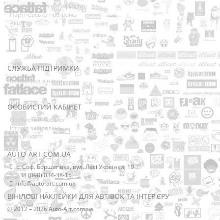
Подарункові сертифікати
Партнерська програма
Акції
СЛУЖБА ПІДТРИМКИ
Зв’язатися з нами
Мапа сайту
ОСОБИСТИЙ КАБІНЕТ
Особистий Кабінет
Історія замовлень
Розсилка
AUTO-ART.COM.UA
с. Соф. Борщагівка, вул. Лесі Українки, 19
+38 (098) 034-38-15
info@auto-art.com.ua
ВІНІЛОВІ НАКЛЕЙКИ ДЛЯ АВТІВОК ТА ІНТЕР'ЄРУ
© 2012 – 2026 Auto-Art.com.ua