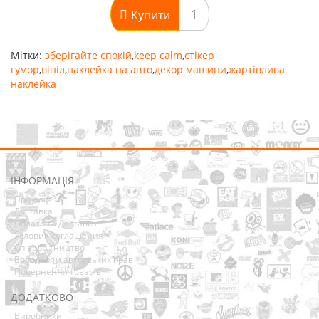
Купити
Мітки:
зберігайте спокій
,
keep calm
,
стікер
гумор
,
вініл
,
наклейка на авто
,
декор машини
,
жартівлива
наклейка
ІНФОРМАЦІЯ
Про нас
Доставка
Оплата та Доставка
Условия соглашения
Співробітництво
Володарям авторських прав
Повернення товарів
ДОДАТКОВО
Виробники