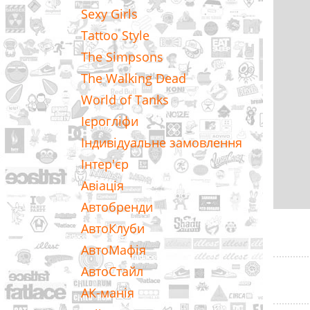
Sexy Girls
Tattoo Style
The Simpsons
The Walking Dead
World of Tanks
Ієрогліфи
Індивідуальне замовлення
Інтер'єр
Авіація
Автобренди
АвтоКлуби
АвтоМафія
АвтоСтайл
АК-манія