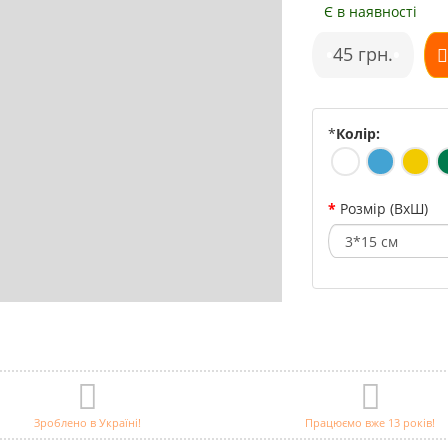
Є в наявності
•
45 грн.
•
*
Колір:
Розмір (ВхШ)
Зроблено в Україні!
Працюємо вже 13 років!