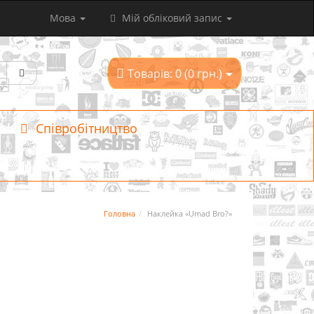
Мова
Мій обліковий запис
Товарів: 0 (0 грн.)
Співробітництво
Головна
Наклейка «Umad Bro?»