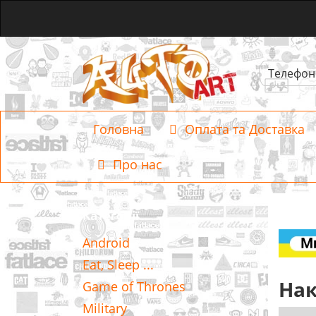
Телефон
Головна
Оплата та Доставка
Про нас
Категорії
Android
Eat, Sleep ...
Нак
Game of Thrones
Military