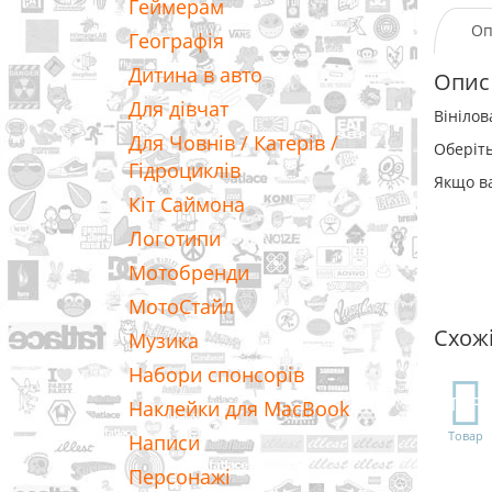
Геймерам
Оп
Географія
Дитина в авто
Опис
Для дівчат
Вініло
Для Човнів / Катерів /
Оберіть
Гідроциклів
Якщо ва
Кіт Саймона
Логотипи
Мотобренди
МотоСтайл
Схож
Музика
Набори спонсорів
TOP
Наклейки для MacBook
Товар
Написи
Персонажі