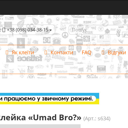
:
+38 (098) 034-38-15
Як клеїти
Контакти
FAQ
Відгуки
лейка «Umad Bro?»
(Арт.: s634)