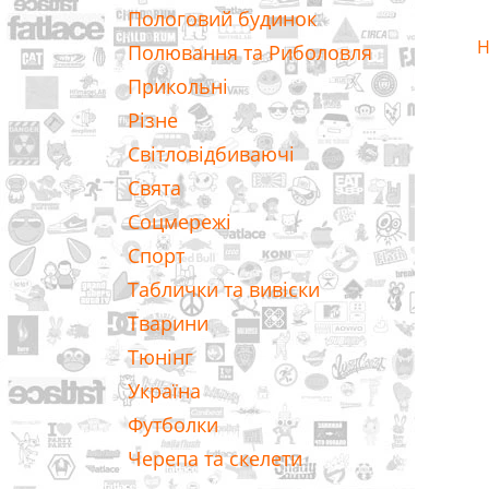
Пологовий будинок
Н
Полювання та Риболовля
Прикольні
Різне
Світловідбиваючі
Свята
Соцмережі
Спорт
Таблички та вивіски
Тварини
Тюнінг
Україна
Футболки
Черепа та скелети