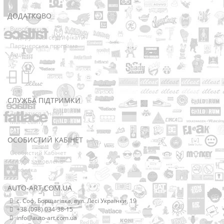
ДОДАТКОВО
Виробники
Подарункові сертифікати
Партнерська програма
Акції
СЛУЖБА ПІДТРИМКИ
Зв’язатися з нами
Мапа сайту
ОСОБИСТИЙ КАБІНЕТ
Особистий Кабінет
Історія замовлень
Розсилка
AUTO-ART.COM.UA
с. Соф. Борщагівка, вул. Лесі Українки, 19
+38 (098) 034-38-15
info@auto-art.com.ua