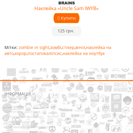
Наклейка «Uncle Sam IWYB»
Купити
•
125 грн.
•
Мітки:
zombie in sight
,
зомбі
,
стікер
,
вініл
,
наклейка на
авто
,
хорор
,
постапокаліпсис
,
наклейка на ноутбук
ІНФОРМАЦІЯ
Про нас
Доставка
Оплата та Доставка
Условия соглашения
Співробітництво
Володарям авторських прав
Повернення товарів