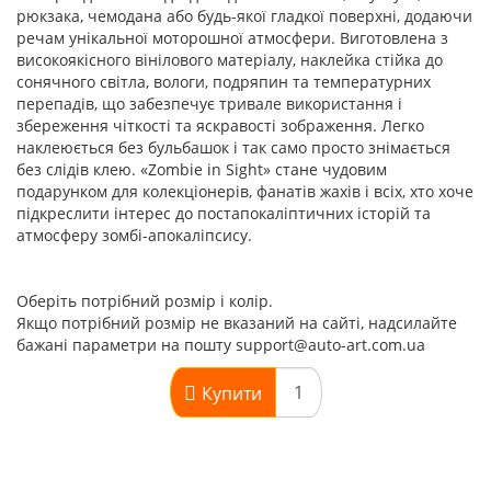
рюкзака, чемодана або будь-якої гладкої поверхні, додаючи
речам унікальної моторошної атмосфери. Виготовлена з
високоякісного вінілового матеріалу, наклейка стійка до
сонячного світла, вологи, подряпин та температурних
перепадів, що забезпечує тривале використання і
збереження чіткості та яскравості зображення. Легко
наклеюється без бульбашок і так само просто знімається
без слідів клею. «Zombie in Sight» стане чудовим
подарунком для колекціонерів, фанатів жахів і всіх, хто хоче
підкреслити інтерес до постапокаліптичних історій та
атмосферу зомбі-апокаліпсису.
Оберіть потрібний розмір і колір.
Якщо потрібний розмір не вказаний на сайті, надсилайте
бажані параметри на пошту support@auto-art.com.ua
Купити