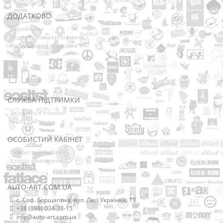
ДОДАТКОВО
Виробники
Подарункові сертифікати
Партнерська програма
Акції
СЛУЖБА ПІДТРИМКИ
Зв’язатися з нами
Мапа сайту
ОСОБИСТИЙ КАБІНЕТ
Особистий Кабінет
Історія замовлень
Розсилка
AUTO-ART.COM.UA
с. Соф. Борщагівка, вул. Лесі Українки, 19
+38 (098) 034-38-15
info@auto-art.com.ua