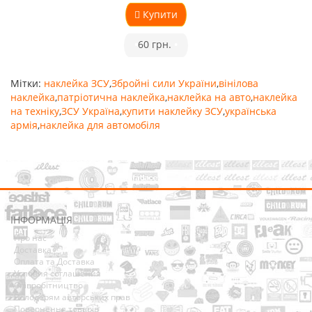
Купити
•
60 грн.
•
Мітки:
наклейка ЗСУ
,
Збройні сили України
,
вінілова
наклейка
,
патріотична наклейка
,
наклейка на авто
,
наклейка
на техніку
,
ЗСУ Україна
,
купити наклейку ЗСУ
,
українська
армія
,
наклейка для автомобіля
ІНФОРМАЦІЯ
Про нас
Доставка
Оплата та Доставка
Условия соглашения
Співробітництво
Володарям авторських прав
Повернення товарів