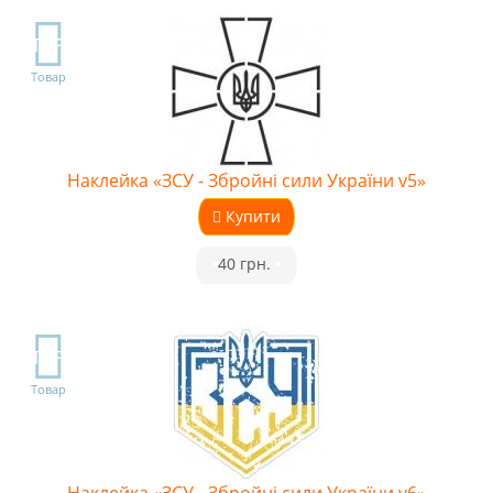
TOP
Товар
Наклейка «ЗСУ - Збройні сили України v5»
Купити
•
40 грн.
•
TOP
Товар