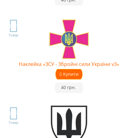
TOP
Товар
Наклейка «ЗСУ - Збройні сили України v3»
Купити
•
40 грн.
•
TOP
Товар