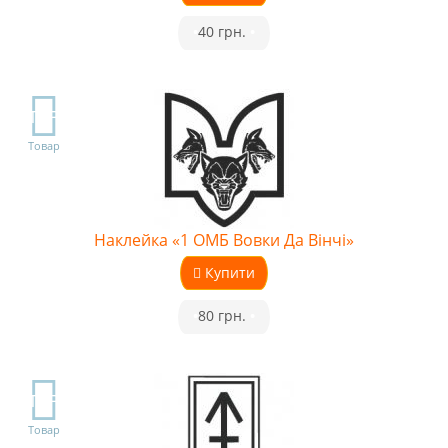
•
40 грн.
•
TOP
Товар
Наклейка «1 ОМБ Вовки Да Вінчі»
Купити
•
80 грн.
•
TOP
Товар