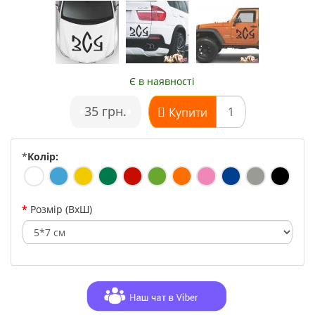
Є в наявності
•
35 грн.
•
Купити
*
Колір:
Розмір (ВхШ)