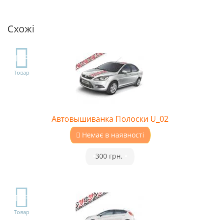
Схожі
TOP
Товар
Автовышиванка Полоски U_02
Немає в наявності
•
300 грн.
•
TOP
Товар