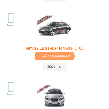
TOP
Товар
Автовышиванка Полоски U_08
Немає в наявності
•
300 грн.
•
TOP
Товар