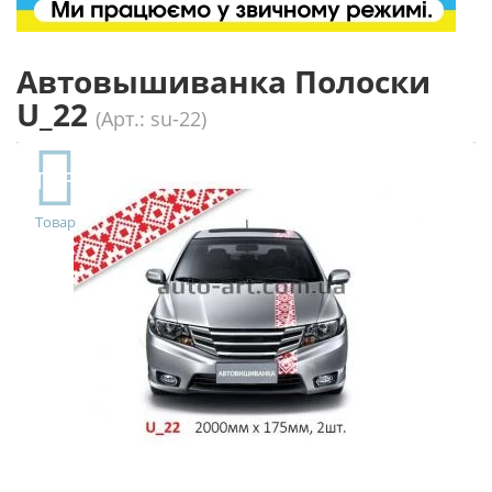
Автовышиванка Полоски
U_22
(Арт.: su-22)
TOP
Товар