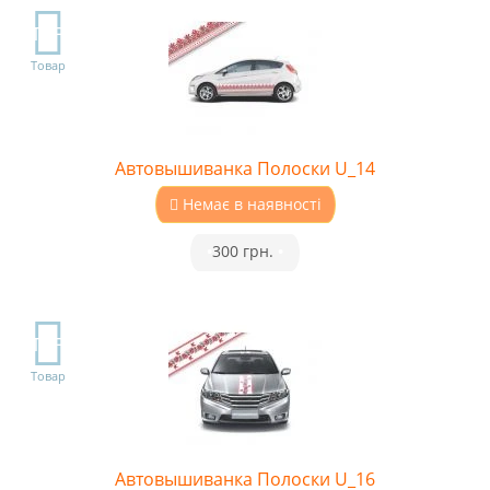
TOP
Товар
Автовышиванка Полоски U_14
Немає в наявності
•
300 грн.
•
TOP
Товар
Автовышиванка Полоски U_16