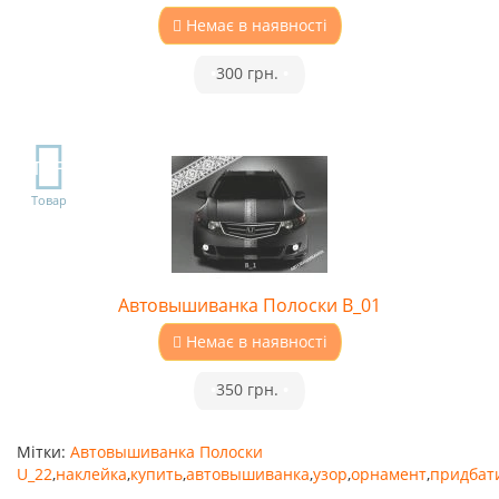
Немає в наявності
•
300 грн.
•
TOP
Товар
Автовышиванка Полоски B_01
Немає в наявності
•
350 грн.
•
Мітки:
Автовышиванка Полоски
U_22
,
наклейка
,
купить
,
автовышиванка
,
узор
,
орнамент
,
придбат