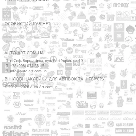
Зв’язатися з нами
Мапа сайту
ОСОБИСТИЙ КАБІНЕТ
Особистий Кабінет
Історія замовлень
Розсилка
AUTO-ART.COM.UA
с. Соф. Борщагівка, вул. Лесі Українки, 19
+38 (098) 034-38-15
info@auto-art.com.ua
ВІНІЛОВІ НАКЛЕЙКИ ДЛЯ АВТІВОК ТА ІНТЕР'ЄРУ
© 2012 – 2026 Auto-Art.com.ua