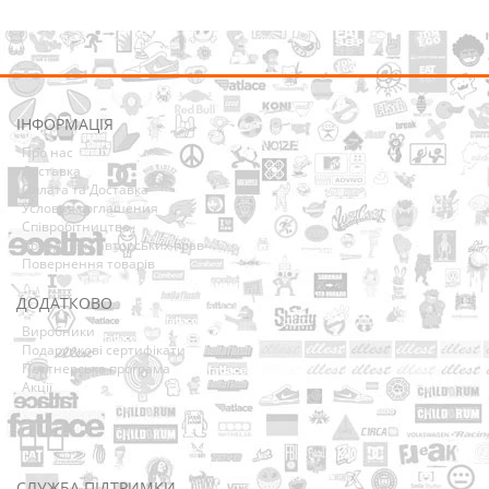
ІНФОРМАЦІЯ
Про нас
Доставка
Оплата та Доставка
Условия соглашения
Співробітництво
Володарям авторських прав
Повернення товарів
ДОДАТКОВО
Виробники
Подарункові сертифікати
Партнерська програма
Акції
СЛУЖБА ПІДТРИМКИ