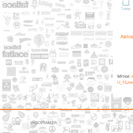
Товар
Авто
Мітки:
U_16
,
на
ІНФОРМАЦІЯ
Про нас