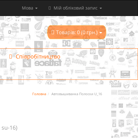
Мова
Мій обліковий запис
Товарів: 0 (0 грн.)
Співробітництво
Головна
Автовышиванка Полоски U_16
: su-16)