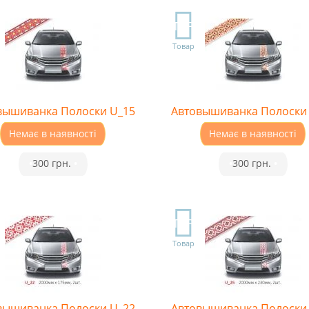
TOP
Товар
вышиванка Полоски U_15
Автовышиванка Полоски
Немає в наявності
Немає в наявності
•
300 грн.
•
•
300 грн.
•
TOP
Товар
вышиванка Полоски U_22
Автовышиванка Полоски