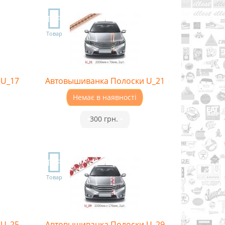
TOP
Товар
 U_17
Автовышиванка Полоски U_21
Немає в наявності
•
300 грн.
•
TOP
Товар
 U_25
Автовышиванка Полоски U_29