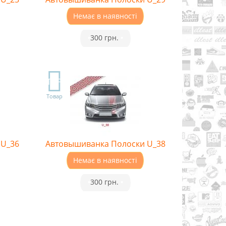
Немає в наявності
•
300 грн.
•
TOP
Товар
 U_36
Автовышиванка Полоски U_38
Немає в наявності
•
300 грн.
•