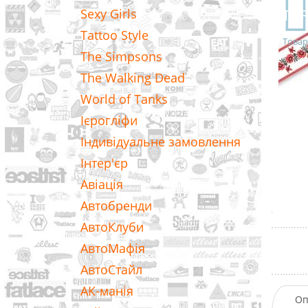
TO
Sexy Girls
Tattoo Style
Товар
The Simpsons
The Walking Dead
World of Tanks
Ієрогліфи
Індивідуальне замовлення
Інтер'єр
Авіація
Автобренди
АвтоКлуби
АвтоМафія
АвтоСтайл
АК-манія
Оп