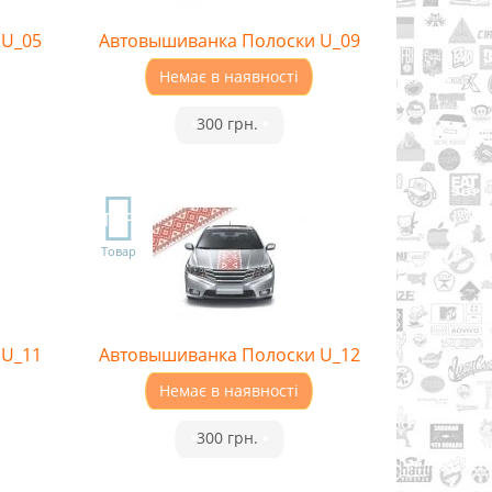
 U_05
Автовышиванка Полоски U_09
Немає в наявності
•
300 грн.
•
TOP
Товар
 U_11
Автовышиванка Полоски U_12
Немає в наявності
•
300 грн.
•