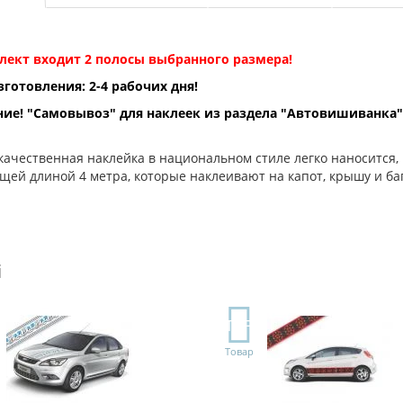
лект входит 2 полосы выбранного размера!
зготовления: 2-4 рабочих дня!
ие! "Самовывоз" для наклеек из раздела "Автовишиванка"
ачественная наклейка в национальном стиле легко наносится, 
щей длиной 4 метра, которые наклеивают на капот, крышу и баг
і
TOP
Товар