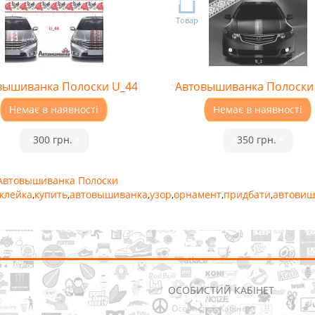
Товар
вышиванка Полоски U_44
Автовышиванка Полоски
Немає в наявності
Немає в наявності
•
300 грн.
•
•
350 грн.
•
Автовышиванка Полоски
клейка
,
купить
,
автовышиванка
,
узор
,
орнамент
,
придбати
,
автовиш
ОСОБИСТИЙ КАБІНЕТ
Особистий Кабінет