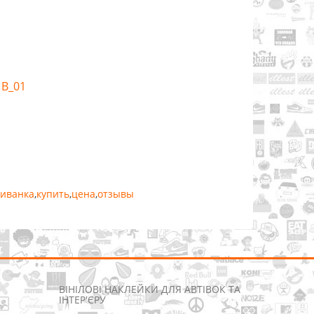
 B_01
иванка
,
купить
,
цена
,
отзывы
ВІНІЛОВІ НАКЛЕЙКИ ДЛЯ АВТІВОК ТА
ІНТЕР'ЄРУ