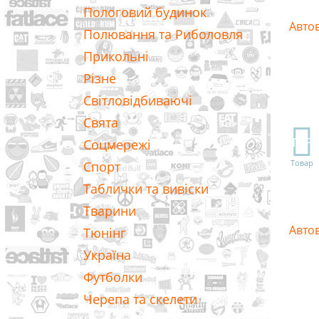
Пологовий будинок
Авто
Полювання та Риболовля
Прикольні
Різне
Світловідбиваючі
Свята
TOP
Соцмережі
Товар
Спорт
Таблички та вивіски
Тварини
Авто
Тюнінг
Україна
Футболки
Черепа та скелети