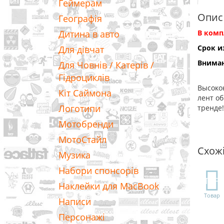
Геймерам
Опис
Географія
Дитина в авто
В комп
Срок и
Для дівчат
Вниман
Для Човнів / Катерів /
Гідроциклів
Высокок
Кіт Саймона
лент об
Логотипи
тренде!
Мотобренди
МотоСтайл
Схож
Музика
Набори спонсорів
TOP
Наклейки для MacBook
Товар
Написи
Персонажі