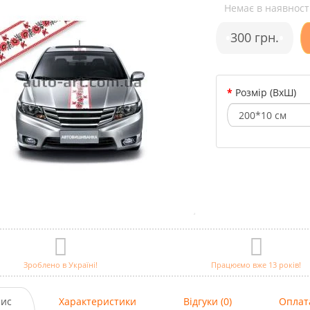
Немає в наявност
P
•
300 грн.
•
Розмір (ВхШ)
Зроблено в Україні!
Працюємо вже 13 років!
ис
Характеристики
Відгуки (0)
Оплат