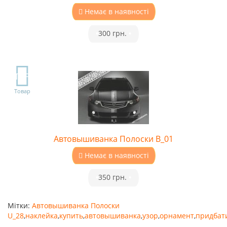
Немає в наявності
•
300 грн.
•
TOP
Товар
Автовышиванка Полоски B_01
Немає в наявності
•
350 грн.
•
Мітки:
Автовышиванка Полоски
U_28
,
наклейка
,
купить
,
автовышиванка
,
узор
,
орнамент
,
придбат