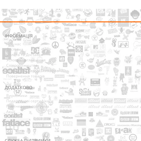
ІНФОРМАЦІЯ
Про нас
Доставка
Оплата та Доставка
Условия соглашения
Співробітництво
Володарям авторських прав
Повернення товарів
ДОДАТКОВО
Виробники
Подарункові сертифікати
Партнерська програма
Акції
СЛУЖБА ПІДТРИМКИ