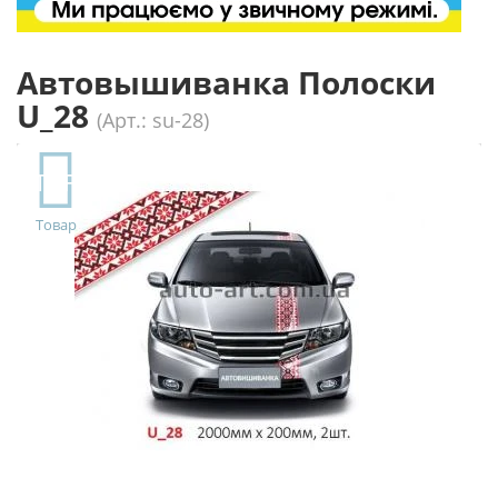
Автовышиванка Полоски
U_28
(Арт.: su-28)
TOP
Товар