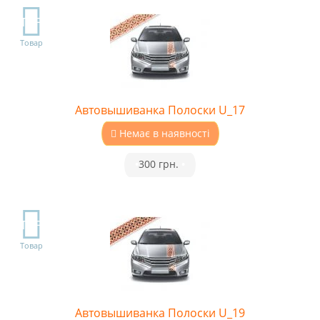
TOP
Товар
Автовышиванка Полоски U_17
Немає в наявності
•
300 грн.
•
TOP
Товар
Автовышиванка Полоски U_19