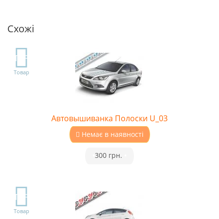
Схожі
TOP
Товар
Автовышиванка Полоски U_03
Немає в наявності
•
300 грн.
•
TOP
Товар