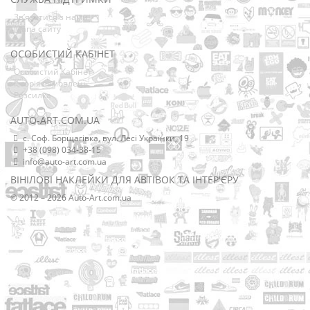
Зв’язатися з нами
Мапа сайту
ОСОБИСТИЙ КАБІНЕТ
Особистий Кабінет
Історія замовлень
Розсилка
AUTO-ART.COM.UA
с. Соф. Борщагівка, вул. Лесі Українки, 19
+38 (098) 034-38-15
info@auto-art.com.ua
ВІНІЛОВІ НАКЛЕЙКИ ДЛЯ АВТІВОК ТА ІНТЕР'ЄРУ
© 2012 – 2026 Auto-Art.com.ua