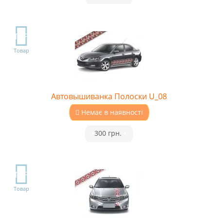
TOP
Товар
Автовышиванка Полоски U_08
Немає в наявності
•
300 грн.
•
TOP
Товар