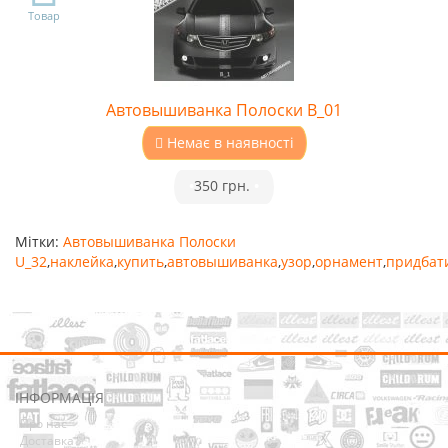
Товар
Автовышиванка Полоски B_01
Немає в наявності
•
350 грн.
•
Мітки:
Автовышиванка Полоски
U_32
,
наклейка
,
купить
,
автовышиванка
,
узор
,
орнамент
,
придбат
ІНФОРМАЦІЯ
Про нас
Доставка