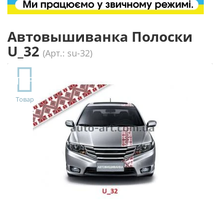
Автовышиванка Полоски
U_32
(Арт.: su-32)
TOP
Товар