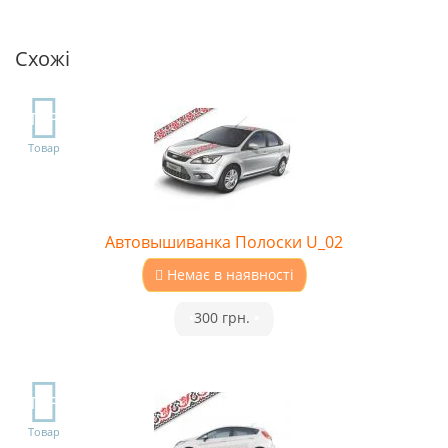
Схожі
TOP
Товар
Автовышиванка Полоски U_02
Немає в наявності
•
300 грн.
•
TOP
Товар