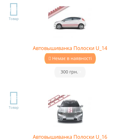
TOP
Товар
Автовышиванка Полоски U_14
Немає в наявності
•
300 грн.
•
TOP
Товар
Автовышиванка Полоски U_16