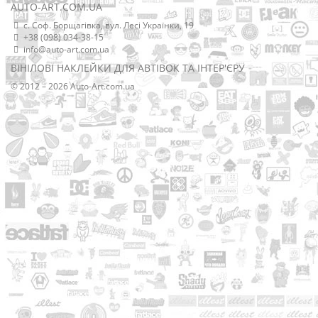
AUTO-ART.COM.UA
с. Соф. Борщагівка, вул. Лесі Українки, 19
+38 (098) 034-38-15
info@auto-art.com.ua
ВІНІЛОВІ НАКЛЕЙКИ ДЛЯ АВТІВОК ТА ІНТЕР'ЄРУ
© 2012 – 2026 Auto-Art.com.ua