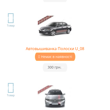
TOP
Товар
Автовышиванка Полоски U_08
Немає в наявності
•
300 грн.
•
TOP
Товар