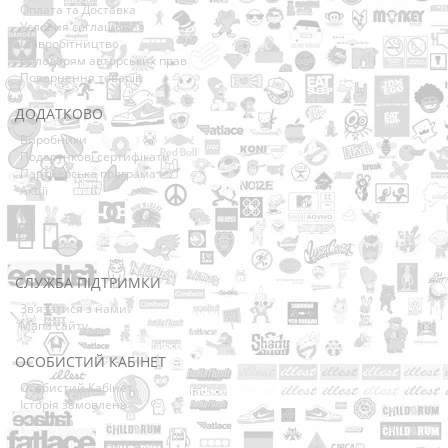
Оплата та Доставка
Условия соглашения
Співробітництво
Володарям авторських прав
Повернення товарів
ДОДАТКОВО
Виробники
Подарункові сертифікати
Партнерська програма
Акції
СЛУЖБА ПІДТРИМКИ
Зв’язатися з нами
Мапа сайту
ОСОБИСТИЙ КАБІНЕТ
Особистий Кабінет
Історія замовлень
Розсилка