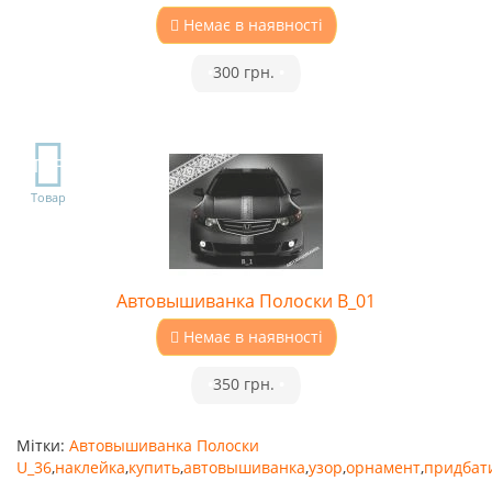
Немає в наявності
•
300 грн.
•
TOP
Товар
Автовышиванка Полоски B_01
Немає в наявності
•
350 грн.
•
Мітки:
Автовышиванка Полоски
U_36
,
наклейка
,
купить
,
автовышиванка
,
узор
,
орнамент
,
придбат