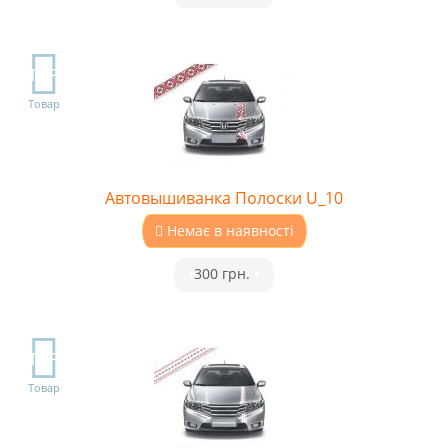
TOP
Товар
Автовышиванка Полоски U_10
Немає в наявності
•
300 грн.
•
TOP
Товар