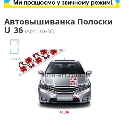
Автовышиванка Полоски
U_36
(Арт.: su-36)
TOP
Товар