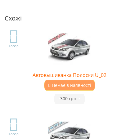
Схожі
TOP
Товар
Автовышиванка Полоски U_02
Немає в наявності
•
300 грн.
•
TOP
Товар