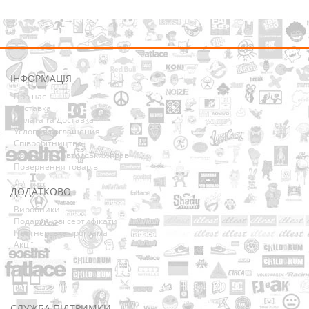
ІНФОРМАЦІЯ
Про нас
Доставка
Оплата та Доставка
Условия соглашения
Співробітництво
Володарям авторських прав
Повернення товарів
ДОДАТКОВО
Виробники
Подарункові сертифікати
Партнерська програма
Акції
СЛУЖБА ПІДТРИМКИ