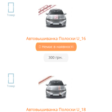
TOP
Товар
Автовышиванка Полоски U_16
Немає в наявності
•
300 грн.
•
TOP
Товар
Автовышиванка Полоски U_18