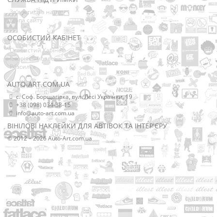
Зв’язатися з нами
Мапа сайту
ОСОБИСТИЙ КАБІНЕТ
Особистий Кабінет
Історія замовлень
Розсилка
AUTO-ART.COM.UA
с. Соф. Борщагівка, вул. Лесі Українки, 19
+38 (098) 034-38-15
info@auto-art.com.ua
ВІНІЛОВІ НАКЛЕЙКИ ДЛЯ АВТІВОК ТА ІНТЕР'ЄРУ
© 2012 – 2026 Auto-Art.com.ua