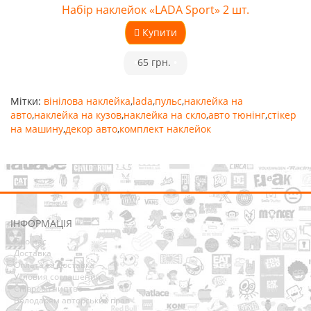
Набір наклейок «LADA Sport» 2 шт.
Купити
•
65 грн.
•
Мітки:
вінілова наклейка
,
lada
,
пульс
,
наклейка на
авто
,
наклейка на кузов
,
наклейка на скло
,
авто тюнінг
,
стікер
на машину
,
декор авто
,
комплект наклейок
ІНФОРМАЦІЯ
Про нас
Доставка
Оплата та Доставка
Условия соглашения
Співробітництво
Володарям авторських прав