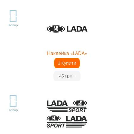
TOP
Товар
Наклейка «LADA»
Купити
•
45 грн.
•
TOP
Товар