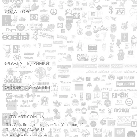
Повернення товарів
ДОДАТКОВО
Виробники
Подарункові сертифікати
Партнерська програма
Акції
СЛУЖБА ПІДТРИМКИ
Зв’язатися з нами
Мапа сайту
ОСОБИСТИЙ КАБІНЕТ
Особистий Кабінет
Історія замовлень
Розсилка
AUTO-ART.COM.UA
с. Соф. Борщагівка, вул. Лесі Українки, 19
+38 (098) 034-38-15
info@auto-art.com.ua