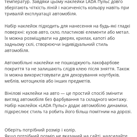
температур. Завдяки цьому наклейки LADA Пульс довго
зберігають чіткість ліній і насиченість кольору навіть при
тривалій експлуатації автомобіля.
Набір наклейок підходить для нанесення на будь-які гладкі
поверхні: кузов авто, скло, пластикові елементи або метал.
Їх можна розміщувати на дверях, крилах, капоті або
задньому склі, створюючи індивідуальний стиль
автомобіля.
Автомобільні наклейки не пошкоджують лакофарбове
покриття та не залишають слідів клею після зняття. Також
їх можна використовувати для декорування ноутбуків,
меблів, мотоциклів або інших предметів.
Вінілові наклейки на авто — це простий спосіб змінити
вигляд автомобіля без фарбування та складного монтажу.
Набір наклейок «LADA Пульс» додає автомобілю динаміки,
підкреслює стиль та робить його більш помітним на дорозі.
Оберіть потрібний розмір і колір.
Якщо потрібний розмір не вказаний на сайті, надсилайте