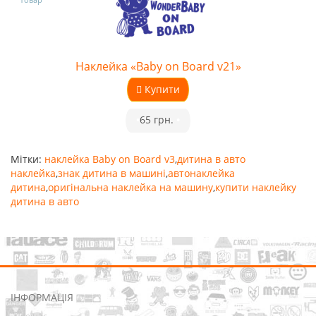
Наклейка «Baby on Board v21»
Купити
•
65 грн.
•
Мітки:
наклейка Baby on Board v3
,
дитина в авто
наклейка
,
знак дитина в машині
,
автонаклейка
дитина
,
оригінальна наклейка на машину
,
купити наклейку
дитина в авто
ІНФОРМАЦІЯ
Про нас