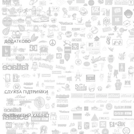
Доставка
Оплата та Доставка
Условия соглашения
Співробітництво
Володарям авторських прав
Повернення товарів
ДОДАТКОВО
Виробники
Подарункові сертифікати
Партнерська програма
Акції
СЛУЖБА ПІДТРИМКИ
Зв’язатися з нами
Мапа сайту
ОСОБИСТИЙ КАБІНЕТ
Особистий Кабінет
Історія замовлень
Розсилка