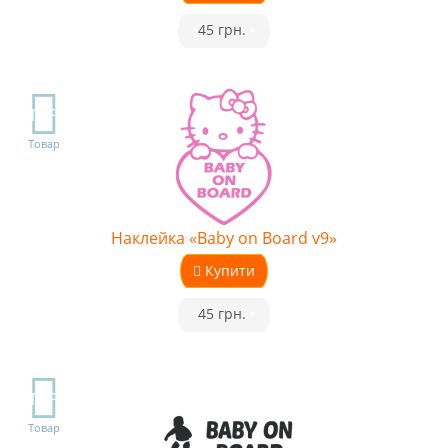
•
45 грн.
•
TOP
Товар
Наклейка «Baby on Board v9»
Купити
•
45 грн.
•
TOP
Товар