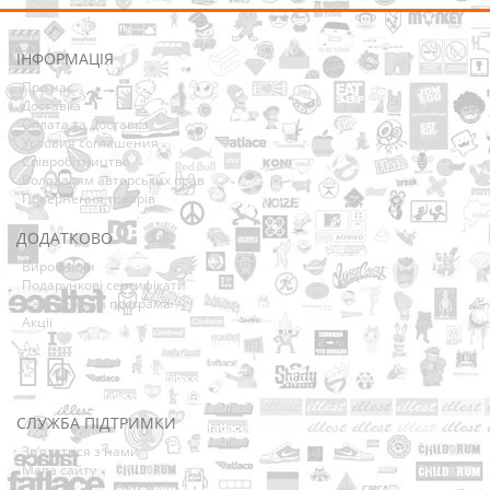
ІНФОРМАЦІЯ
Про нас
Доставка
Оплата та Доставка
Условия соглашения
Співробітництво
Володарям авторських прав
Повернення товарів
ДОДАТКОВО
Виробники
Подарункові сертифікати
Партнерська програма
Акції
СЛУЖБА ПІДТРИМКИ
Зв’язатися з нами
Мапа сайту