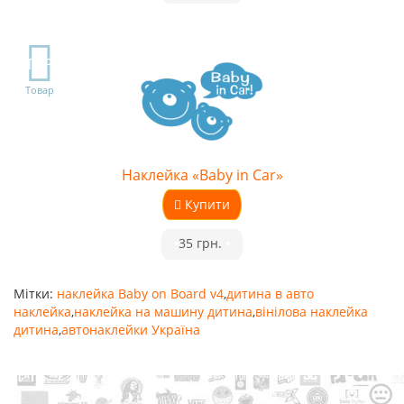
TOP
Товар
Наклейка «Baby in Car»
Купити
•
35 грн.
•
Мітки:
наклейка Baby on Board v4
,
дитина в авто
наклейка
,
наклейка на машину дитина
,
вінілова наклейка
дитина
,
автонаклейки Україна