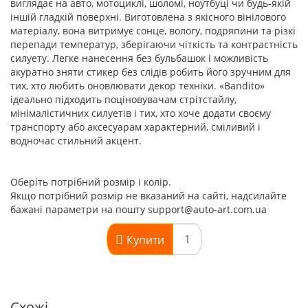
виглядає на авто, мотоциклі, шоломі, ноутбуці чи будь-якій
іншій гладкій поверхні. Виготовлена з якісного вінілового
матеріалу, вона витримує сонце, вологу, подряпини та різкі
перепади температур, зберігаючи чіткість та контрастність
силуету. Легке нанесення без бульбашок і можливість
акуратно зняти стикер без слідів робить його зручним для
тих, хто любить оновлювати декор техніки. «Bandito»
ідеально підходить поціновувачам стрітстайлу,
мінімалістичних силуетів і тих, хто хоче додати своєму
транспорту або аксесуарам характерний, сміливий і
водночас стильний акцент.
Оберіть потрібний розмір і колір.
Якщо потрібний розмір не вказаний на сайті, надсилайте
бажані параметри на пошту support@auto-art.com.ua
Купити
Схожі