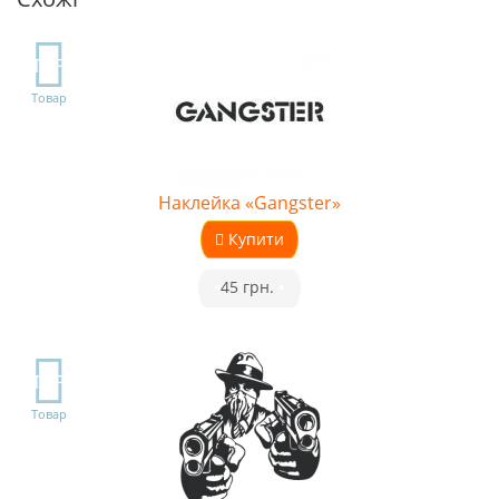
TOP
Товар
Наклейка «Gangster»
Купити
•
45 грн.
•
TOP
Товар