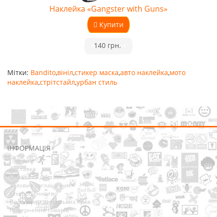
Наклейка «Gangster with Guns»
Купити
•
140 грн.
•
Мітки:
Bandito
,
вініл
,
стикер маска
,
авто наклейка
,
мото
наклейка
,
стрітстайл
,
урбан стиль
ІНФОРМАЦІЯ
Про нас
Доставка
Оплата та Доставка
Условия соглашения
Співробітництво
Володарям авторських прав
Повернення товарів