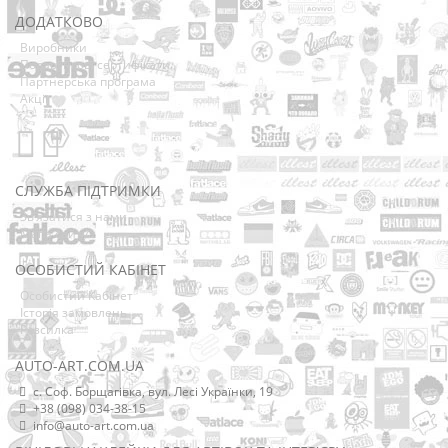
ДОДАТКОВО
Виробники
Подарункові сертифікати
Партнерська програма
Акції
СЛУЖБА ПІДТРИМКИ
Зв’язатися з нами
Мапа сайту
ОСОБИСТИЙ КАБІНЕТ
Особистий Кабінет
Історія замовлень
Розсилка
AUTO-ART.COM.UA
с. Соф. Борщагівка, вул. Лесі Українки, 19
+38 (098) 034-38-15
info@auto-art.com.ua