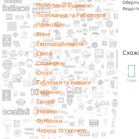
Оберіть
Пологовий будинок
Якщо по
Полювання та Риболовля
Прикольні
Різне
Світловідбиваючі
Схож
Свята
Соцмережі
TOP
Спорт
Товар
Таблички та вивіски
Тварини
Тюнінг
Україна
Футболки
Черепа та скелети