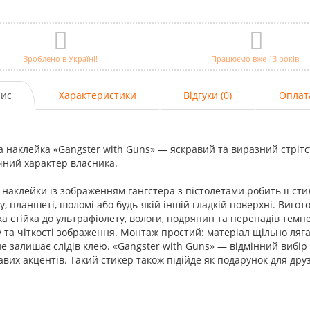
Зроблено в Україні!
Працюємо вже 13 років!
ис
Характеристики
Відгуки (0)
Оплат
а наклейка «Gangster with Guns» — яскравий та виразний стрітс
чний характер власника.
наклейки із зображенням гангстера з пістолетами робить її сти
у, планшеті, шоломі або будь-якій іншій гладкій поверхні. Вигот
а стійка до ультрафіолету, вологи, подряпин та перепадів тем
 та чіткості зображення. Монтаж простий: матеріал щільно ляг
не залишає слідів клею. «Gangster with Guns» — відмінний вибір
авих акцентів. Такий стикер також підійде як подарунок для друзі