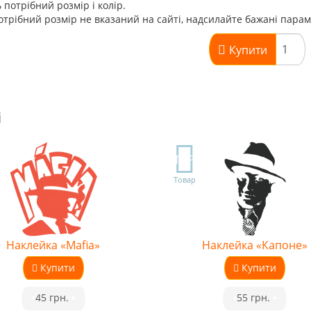
 потрібний розмір і колір.
трібний розмір не вказаний на сайті, надсилайте бажані пара
Купити
і
TOP
Товар
Наклейка «Mafia»
Наклейка «Капоне»
Купити
Купити
•
45 грн.
•
•
55 грн.
•