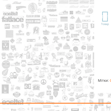
TOP
Товар
Мітки: