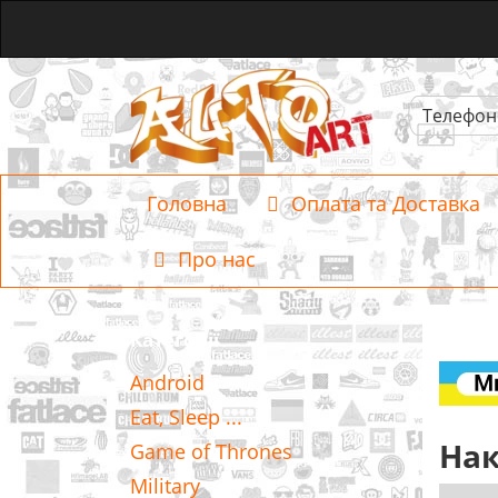
Телефон
Головна
Оплата та Доставка
Про нас
Категорії
Android
Eat, Sleep ...
Нак
Game of Thrones
Military