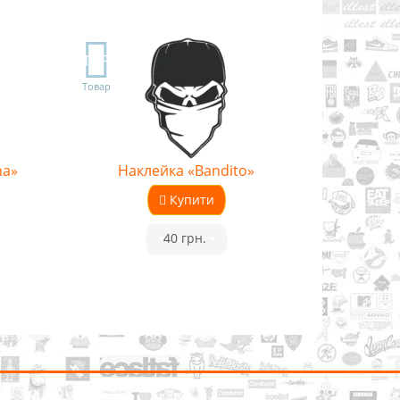
TOP
Товар
na»
Наклейка «Bandito»
Купити
•
40 грн.
•