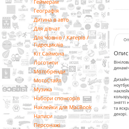
Геймерам
Географія
Дитина в авто
Для дівчат
Для Човнів / Катерів /
Оп
Гідроциклів
Опис
Кіт Саймона
Логотипи
Вінілов
динамі
Мотобренди
Дизайн 
МотоСтайл
ноутбук
Музика
наклейк
кольору
Набори спонсорів
знятті 
Наклейки для MacBook
та яскр
декорі.
Написи
Персонажі