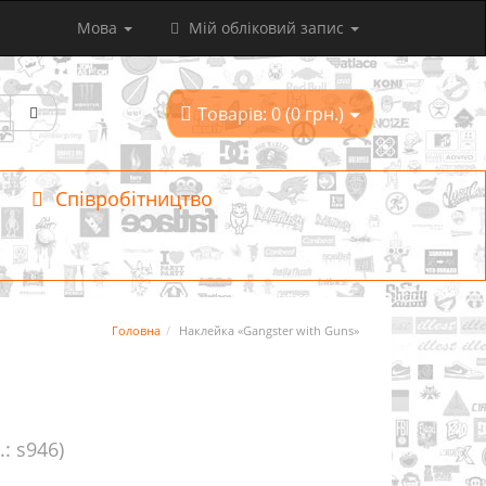
Мова
Мій обліковий запис
Товарів: 0 (0 грн.)
Співробітництво
Головна
Наклейка «Gangster with Guns»
.: s946)