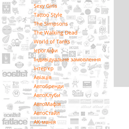
Sexy Girls
Tattoo Style
The Simpsons
The Walking Dead
World of Tanks
Ієрогліфи
Індивідуальне замовлення
Інтер'єр
Авіація
Автобренди
АвтоКлуби
АвтоМафія
АвтоСтайл
АК-манія