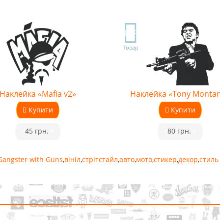
TOP
Товар
Наклейка «Mafia v2»
Наклейка «Tony Monta
Купити
Купити
•
45 грн.
•
•
80 грн.
•
Gangster with Guns
,
вініл
,
стрітстайл
,
авто
,
мото
,
стикер
,
декор
,
стиль