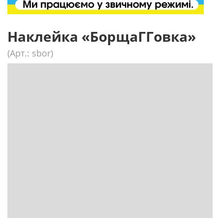
Наклейка «БорщаГГовка»
(Арт.: sbor)