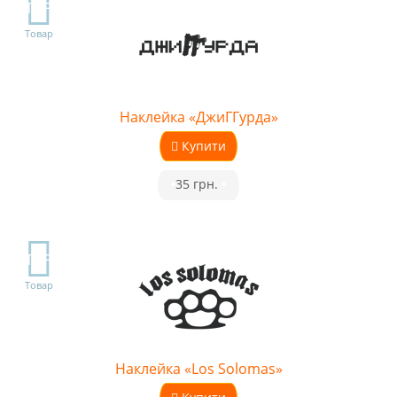
TOP
Товар
Наклейка «ДжиГГурда»
Купити
•
35 грн.
•
TOP
Товар
Наклейка «Los Solomas»