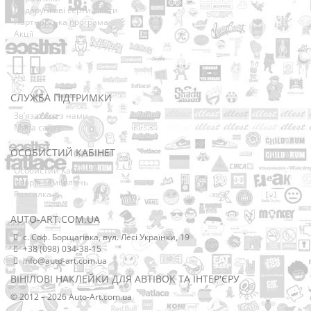
Подарункові сертифікати
Партнерська програма
Акції
СЛУЖБА ПІДТРИМКИ
Зв’язатися з нами
Мапа сайту
ОСОБИСТИЙ КАБІНЕТ
Особистий Кабінет
Історія замовлень
Розсилка
AUTO-ART.COM.UA
с. Соф. Борщагівка, вул. Лесі Українки, 19
+38 (098) 034-38-15
info@auto-art.com.ua
ВІНІЛОВІ НАКЛЕЙКИ ДЛЯ АВТІВОК ТА ІНТЕР'ЄРУ
© 2012 – 2026 Auto-Art.com.ua