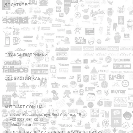
ДОДАТКОВО
Виробники
Подарункові сертифікати
Партнерська програма
Акції
СЛУЖБА ПІДТРИМКИ
Зв’язатися з нами
Мапа сайту
ОСОБИСТИЙ КАБІНЕТ
Особистий Кабінет
Історія замовлень
Розсилка
AUTO-ART.COM.UA
с. Соф. Борщагівка, вул. Лесі Українки, 19
+38 (098) 034-38-15
info@auto-art.com.ua
ВІНІЛОВІ НАКЛЕЙКИ ДЛЯ АВТІВОК ТА ІНТЕР'ЄРУ