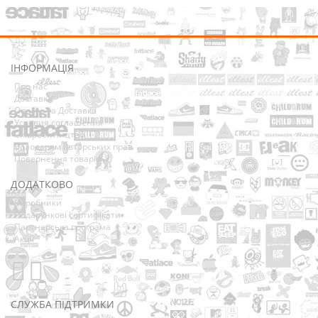
ІНФОРМАЦІЯ
Про нас
Доставка
Оплата та Доставка
Условия соглашения
Співробітництво
Володарям авторських прав
Повернення товарів
ДОДАТКОВО
Виробники
Подарункові сертифікати
Партнерська програма
Акції
СЛУЖБА ПІДТРИМКИ