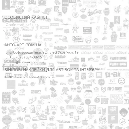
Зв’язатися з нами
Мапа сайту
ОСОБИСТИЙ КАБІНЕТ
Особистий Кабінет
Історія замовлень
Розсилка
AUTO-ART.COM.UA
с. Соф. Борщагівка, вул. Лесі Українки, 19
+38 (098) 034-38-15
info@auto-art.com.ua
ВІНІЛОВІ НАКЛЕЙКИ ДЛЯ АВТІВОК ТА ІНТЕР'ЄРУ
© 2012 – 2026 Auto-Art.com.ua