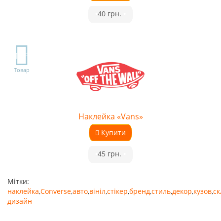
•
40 грн.
•
TOP
Товар
Наклейка «Vans»
Купити
•
45 грн.
•
Мітки:
наклейка
,
Converse
,
авто
,
вініл
,
стікер
,
бренд
,
стиль
,
декор
,
кузов
,
ск
дизайн