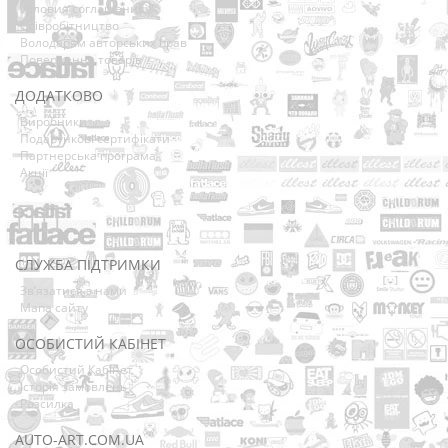
Условия соглашения
Співробітництво
Володарям авторських прав
Повернення товарів
ДОДАТКОВО
Виробники
Подарункові сертифікати
Партнерська програма
Акції
СЛУЖБА ПІДТРИМКИ
Зв’язатися з нами
Мапа сайту
ОСОБИСТИЙ КАБІНЕТ
Особистий Кабінет
Історія замовлень
Розсилка
AUTO-ART.COM.UA