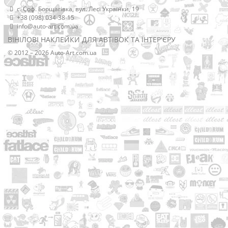
с. Соф. Борщагівка, вул. Лесі Українки, 19
+38 (098) 034-38-15
info@auto-art.com.ua
ВІНІЛОВІ НАКЛЕЙКИ ДЛЯ АВТІВОК ТА ІНТЕР'ЄРУ
© 2012 – 2026 Auto-Art.com.ua