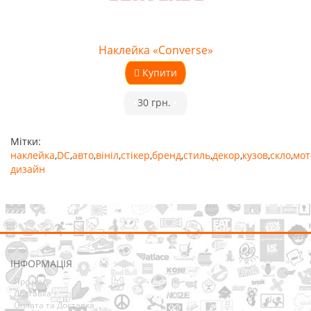
Наклейка «Converse»
Купити
•
30 грн.
•
Мітки:
наклейка
,
DC
,
авто
,
вініл
,
стікер
,
бренд
,
стиль
,
декор
,
кузов
,
скло
,
мот
дизайн
ІНФОРМАЦІЯ
Про нас
Доставка
Оплата та Доставка