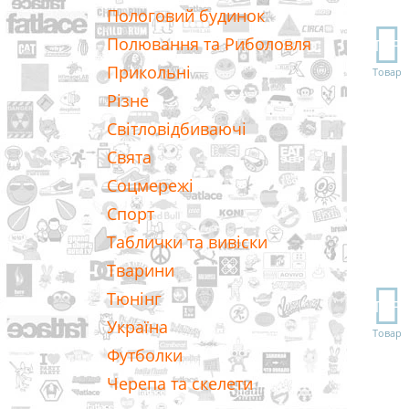
Пологовий будинок
Полювання та Риболовля
TOP
Прикольні
Товар
Різне
Світловідбиваючі
Свята
Соцмережі
Спорт
Таблички та вивіски
Тварини
Тюнінг
TOP
Україна
Товар
Футболки
Черепа та скелети