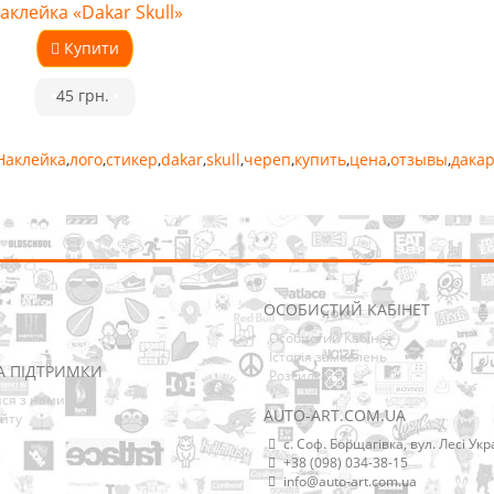
аклейка «Dakar Skull»
Купити
•
45 грн.
•
Наклейка
,
лого
,
стикер
,
dakar
,
skull
,
череп
,
купить
,
цена
,
отзывы
,
дака
ОСОБИСТИЙ КАБІНЕТ
Особистий Кабінет
Історія замовлень
А ПІДТРИМКИ
Розсилка
ися з нами
AUTO-ART.COM.UA
йту
с. Соф. Борщагівка, вул. Лесі Укр
+38 (098) 034-38-15
info@auto-art.com.ua