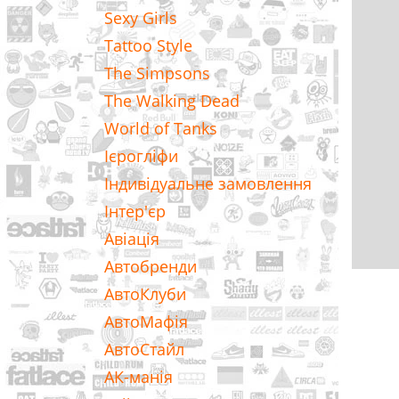
Sexy Girls
Tattoo Style
The Simpsons
The Walking Dead
World of Tanks
Ієрогліфи
Індивідуальне замовлення
Інтер'єр
Авіація
Автобренди
АвтоКлуби
АвтоМафія
АвтоСтайл
АК-манія