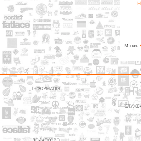
Н
Мітки:
ІНФОРМАЦІЯ
Про нас
Доставка
СЛУЖБ
Оплата та Доставка
Условия соглашения
Зв’язат
Співробітництво
Мапа са
Володарям авторських прав
Повернення товарів
ДОДАТКОВО