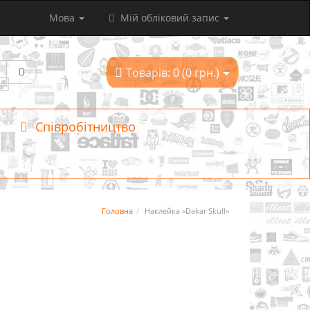
Мова
Мій обліковий запис
Товарів: 0 (0 грн.)
Співробітництво
Головна
Наклейка «Dakar Skull»