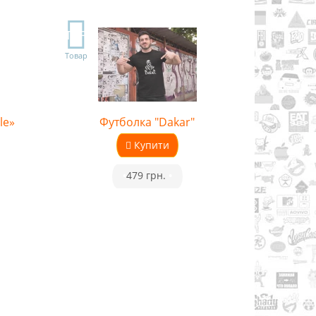
TOP
Товар
le»
Футболка "Dakar"
Купити
•
479 грн.
•