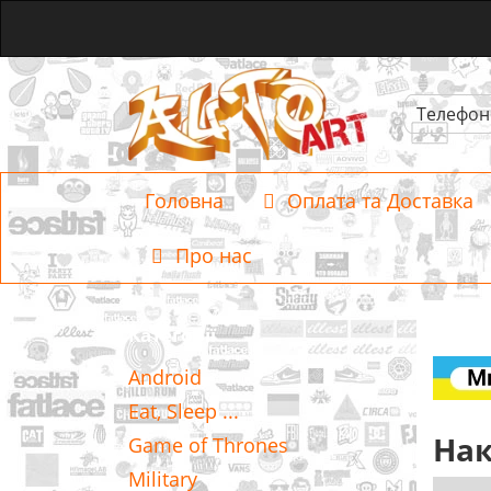
Телефон
Головна
Оплата та Доставка
Про нас
Категорії
Android
Eat, Sleep ...
Нак
Game of Thrones
Military