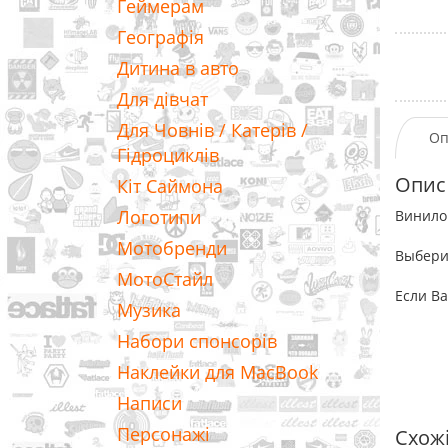
Геймерам
Географія
Дитина в авто
Для дівчат
Для Човнів / Катерів /
Оп
Гідроциклів
Опис
Кіт Саймона
Логотипи
Винилов
Мотобренди
Выбери
МотоСтайл
Если Ва
Музика
Набори спонсорів
Наклейки для MacBook
Написи
Персонажі
Схож