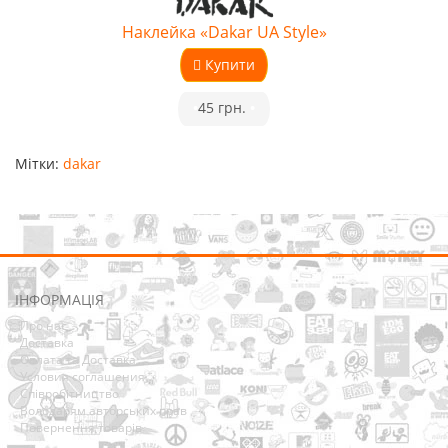
Наклейка «Dakar UA Style»
Купити
•
45 грн.
•
Мітки:
dakar
ІНФОРМАЦІЯ
Про нас
Доставка
Оплата та Доставка
Условия соглашения
Співробітництво
Володарям авторських прав
Повернення товарів