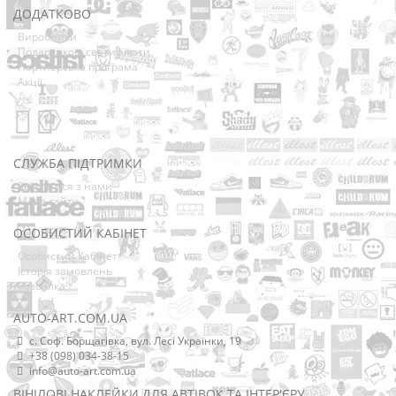
ДОДАТКОВО
Виробники
Подарункові сертифікати
Партнерська програма
Акції
СЛУЖБА ПІДТРИМКИ
Зв’язатися з нами
Мапа сайту
ОСОБИСТИЙ КАБІНЕТ
Особистий Кабінет
Історія замовлень
Розсилка
AUTO-ART.COM.UA
с. Соф. Борщагівка, вул. Лесі Українки, 19
+38 (098) 034-38-15
info@auto-art.com.ua
ВІНІЛОВІ НАКЛЕЙКИ ДЛЯ АВТІВОК ТА ІНТЕР'ЄРУ