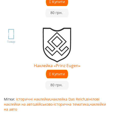
Купити
•
80 грн.
•
TOP
Товар
Наклейка «Prinz Eugen»
Купити
•
80 грн.
•
Мітки:
історичні наклейки
,
наклейка Das Reich
,
вінілові
наклейки на авто
,
військово-історична тематика
,
наклейки
на авто