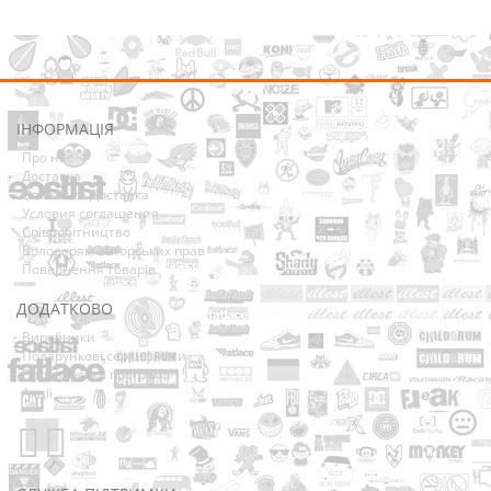
ІНФОРМАЦІЯ
Про нас
Доставка
Оплата та Доставка
Условия соглашения
Співробітництво
Володарям авторських прав
Повернення товарів
ДОДАТКОВО
Виробники
Подарункові сертифікати
Партнерська програма
Акції