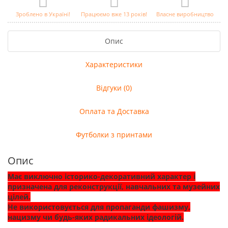
Зроблено в Україні!
Працюємо вже 13 років!
Власне виробництво
Опис
Характеристики
Відгуки (0)
Оплата та Доставка
Футболки з принтами
Опис
Має виключно історико-декоративний характер і
призначена для реконструкції, навчальних та музейних
цілей.
Не використовується для пропаганди фашизму,
нацизму чи будь-яких радикальних ідеологій.