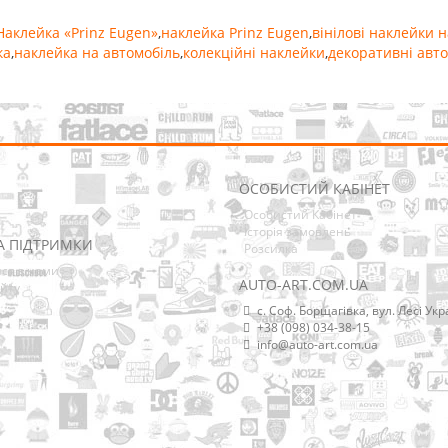
Наклейка «Prinz Eugen»
,
наклейка Prinz Eugen
,
вінілові наклейки н
ка
,
наклейка на автомобіль
,
колекційні наклейки
,
декоративні авт
ОСОБИСТИЙ КАБІНЕТ
Особистий Кабінет
Історія замовлень
А ПІДТРИМКИ
Розсилка
ися з нами
AUTO-ART.COM.UA
йту
с. Соф. Борщагівка, вул. Лесі Укр
+38 (098) 034-38-15
info@auto-art.com.ua