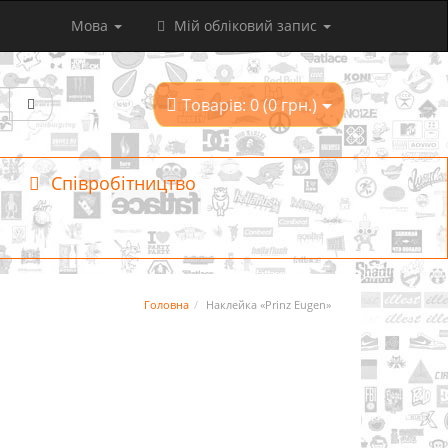
Мова
Мій обліковий запис
Товарів: 0 (0 грн.)
Співробітництво
Головна
Наклейка «Prinz Eugen»