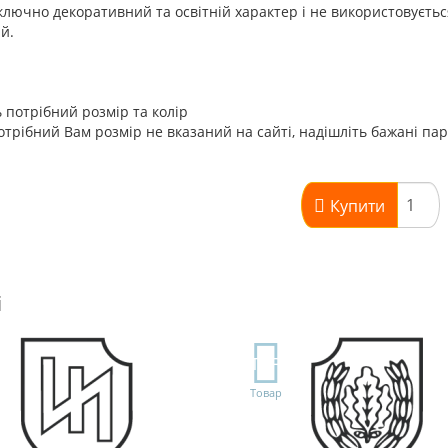
лючно декоративний та освітній характер і не використовуєть
ій.
 потрібний розмір та колір
трібний Вам розмір не вказаний на сайті, надішліть бажані па
Купити
і
TOP
Товар