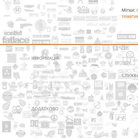
Мітки:
темати
ІНФОРМАЦІЯ
Про нас
Доставка
СЛУЖБ
Оплата та Доставка
Условия соглашения
Зв’язат
Співробітництво
Мапа са
Володарям авторських прав
Повернення товарів
ДОДАТКОВО
Виробники
Подарункові сертифікати
Партнерська програма
Акції