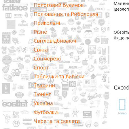
Має вик
Пологовий будинок
ідеолог
Полювання та Риболовля
Прикольні
Різне
Оберіть
Якщо по
Світловідбиваючі
Свята
Соцмережі
Спорт
Таблички та вивіски
Тварини
Схож
Тюнінг
Україна
TOP
Футболки
Товар
Черепа та скелети