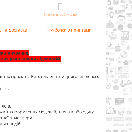
Власне виробництво
а та Доставка
Футболки з принтами
екціонування.
ких радикальних ідеологій.
ітніх проєктів. Виготовлена з міцного вінілового
яття.
плеїв.
охи та оформлення моделей, техніки або одягу.
ичної атмосфери.
чних подій.