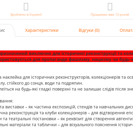
Зроблено в Україні!
Працюємо вже 13 років!
ис
Характеристики
Відгуки (0)
Оплат
призначений виключно для історичної реконструкції та кол
ористовується для пропаганди фашизму, нацизму чи будь-я
а наклейка для історичних реконструкторів, колекціонерів та осв
лу, стійкого до сонця, води та подряпин.
леїться на будь-які гладкі поверхні та не залишає слідів після зн
вання:
 та виставки – як частина експозицій, стендів та навчальних дис
ична реконструкція та клуби колекціонерів – для відтворення еп
и та театральні постановки – як реквізит для створення автент
льні матеріали та таблички – для візуального пояснення істори