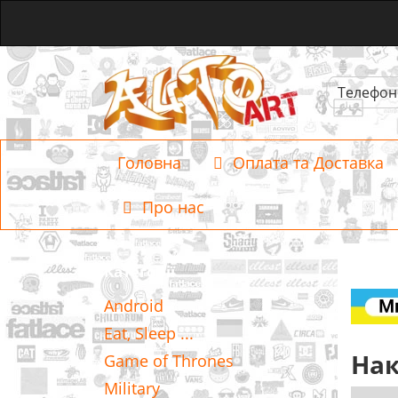
Телефон
Головна
Оплата та Доставка
Про нас
Категорії
Android
Eat, Sleep ...
Нак
Game of Thrones
Military