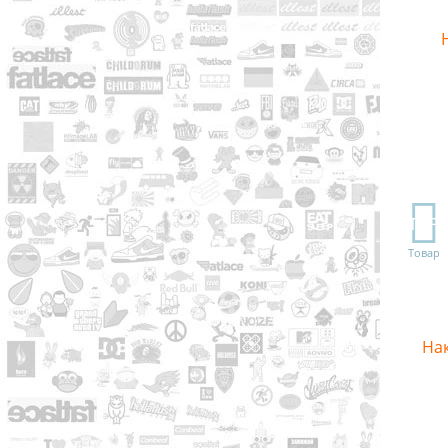
TOP
Товар
Нак