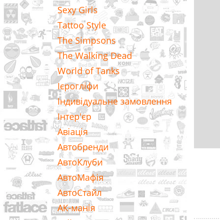
Sexy Girls
Tattoo Style
The Simpsons
The Walking Dead
World of Tanks
Ієрогліфи
Індивідуальне замовлення
Інтер'єр
Авіація
Автобренди
АвтоКлуби
АвтоМафія
АвтоСтайл
АК-манія