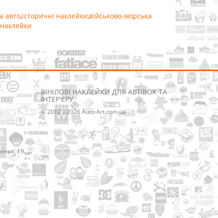
а авто
,
історичні наклейки
,
військово-морська
онаклейки
ВІНІЛОВІ НАКЛЕЙКИ ДЛЯ АВТІВОК ТА
ІНТЕР'ЄРУ
© 2012 – 2026 Auto-Art.com.ua
аїнки, 19