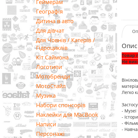
Геймерам
Географія
Дитина в авто
Для дівчат
Оп
Для Човнів / Катерів /
Опис
Гідроциклів
Товар 
Кіт Саймона
Не вик
Логотипи
Мотобренди
Вінілов
МотоСтайл
матеріа
Легко к
Музика
Набори спонсорів
Застосу
- Музеї
Наклейки для MacBook
- Істор
- Фільм
Написи
- Навча
Персонажі