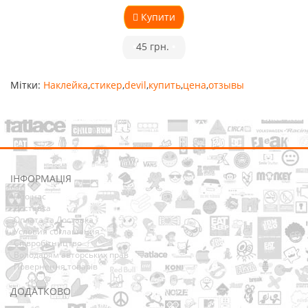
Купити
•
45 грн.
•
Мітки:
Наклейка
,
стикер
,
devil
,
купить
,
цена
,
отзывы
ІНФОРМАЦІЯ
Про нас
Доставка
Оплата та Доставка
Условия соглашения
Співробітництво
Володарям авторських прав
Повернення товарів
ДОДАТКОВО