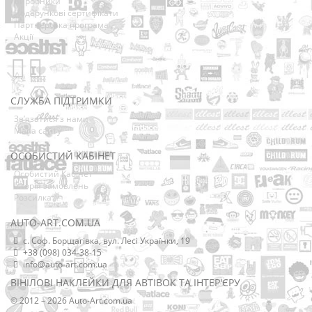
Виробники
Подарункові сертифікати
Партнерська програма
Акції
СЛУЖБА ПІДТРИМКИ
Зв’язатися з нами
Мапа сайту
ОСОБИСТИЙ КАБІНЕТ
Особистий Кабінет
Історія замовлень
Розсилка
AUTO-ART.COM.UA
с. Соф. Борщагівка, вул. Лесі Українки, 19
+38 (098) 034-38-15
info@auto-art.com.ua
ВІНІЛОВІ НАКЛЕЙКИ ДЛЯ АВТІВОК ТА ІНТЕР'ЄРУ
© 2012 – 2026 Auto-Art.com.ua