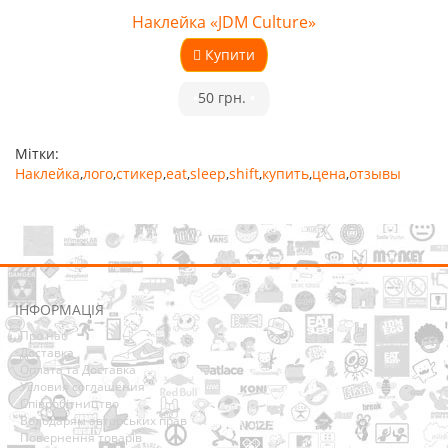
Наклейка «JDM Culture»
Купити
•
50 грн.
•
Мітки:
Наклейка
,
лого
,
стикер
,
eat
,
sleep
,
shift
,
купить
,
цена
,
отзывы
ІНФОРМАЦІЯ
Про нас
Доставка
Оплата та Доставка
Условия соглашения
Співробітництво
Володарям авторських прав
Повернення товарів