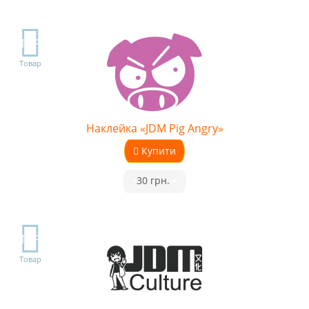
TOP
Товар
Наклейка «JDM Pig Angry»
Купити
•
30 грн.
•
TOP
Товар