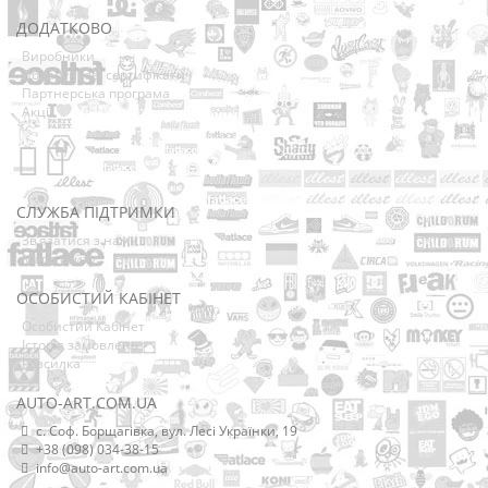
ДОДАТКОВО
Виробники
Подарункові сертифікати
Партнерська програма
Акції
СЛУЖБА ПІДТРИМКИ
Зв’язатися з нами
Мапа сайту
ОСОБИСТИЙ КАБІНЕТ
Особистий Кабінет
Історія замовлень
Розсилка
AUTO-ART.COM.UA
с. Соф. Борщагівка, вул. Лесі Українки, 19
+38 (098) 034-38-15
info@auto-art.com.ua