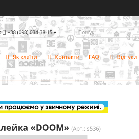
:
+38 (098) 034-38-15
Як клеїти
Контакти
FAQ
Відгуки
клейка «DOOM»
(Арт.: s536)