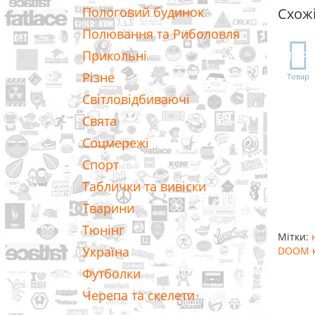
Пологовий будинок
Схож
Полювання та Риболовля
Прикольні
TOP
Різне
Товар
Світловідбиваючі
Свята
Соцмережі
Спорт
Таблички та вивіски
Тварини
Тюнінг
Мітки:
Україна
DOOM к
Футболки
Черепа та скелети