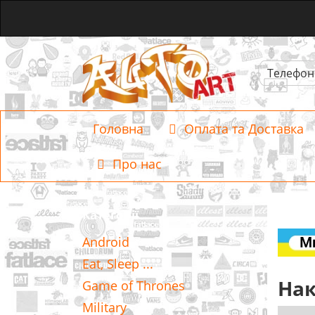
Телефон
Головна
Оплата та Доставка
Про нас
Категорії
Android
Eat, Sleep ...
На
Game of Thrones
Military