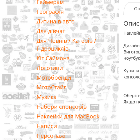
Геймерам
Оп
Географія
Дитина в авто
Опис
Для дівчат
Наклей
Для Човнів / Катерів /
Дизайн 
Гідроциклів
Виготов
Кіт Саймона
ноутбук
Логотипи
Купити 
Мотобренди
консоле
МотоСтайл
Оберіть
Музика
Якщо по
Набори спонсорів
Наклейки для MacBook
Написи
Персонажі