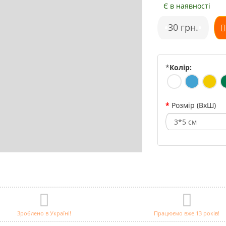
Є в наявності
•
30 грн.
•
*
Колір:
Розмір (ВхШ)
Зроблено в Україні!
Працюємо вже 13 років!