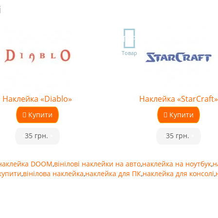
і
TOP
Товар
Наклейка «Diablo»
Наклейка «StarCraft»
Купити
Купити
•
35 грн.
•
•
35 грн.
•
наклейка DOOM
,
вінілові наклейки на авто
,
наклейка на ноутбук
,
н
упити
,
вінілова наклейка
,
наклейка для ПК
,
наклейка для консолі
,