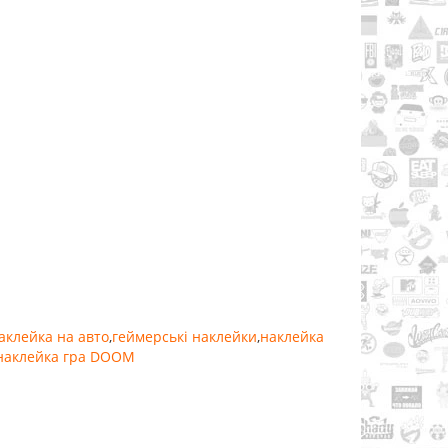
аклейка на авто
,
геймерські наклейки
,
наклейка
наклейка гра DOOM