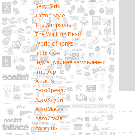
Sexy Girls
Tattoo Style
The Simpsons
The Walking Dead
World of Tanks
Ієрогліфи
Індивідуальне замовлення
Інтер'єр
Авіація
Автобренди
АвтоКлуби
АвтоМафія
АвтоСтайл
АК-манія