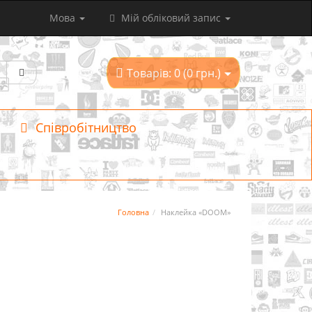
Мова
Мій обліковий запис
Товарів: 0 (0 грн.)
Співробітництво
Головна
Наклейка «DOOM»