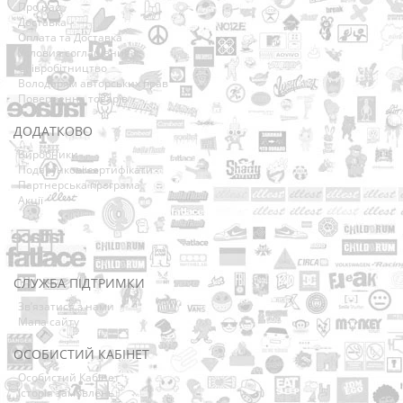
Про нас
Доставка
Оплата та Доставка
Условия соглашения
Співробітництво
Володарям авторських прав
Повернення товарів
ДОДАТКОВО
Виробники
Подарункові сертифікати
Партнерська програма
Акції
СЛУЖБА ПІДТРИМКИ
Зв’язатися з нами
Мапа сайту
ОСОБИСТИЙ КАБІНЕТ
Особистий Кабінет
Історія замовлень