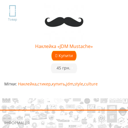
TOP
Товар
Наклейка «JDM Mustache»
Купити
•
45 грн.
•
Мітки:
Наклейка
,
стикер
,
купить
,
jdm
,
style
,
culture
ІНФОРМАЦІЯ