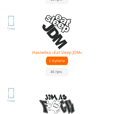
TOP
Товар
Наклейка «Eat Sleep JDM»
Купити
•
45 грн.
•
TOP
Товар