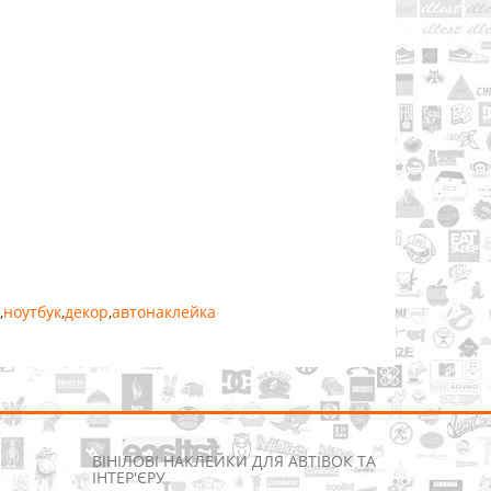
,
ноутбук
,
декор
,
автонаклейка
ВІНІЛОВІ НАКЛЕЙКИ ДЛЯ АВТІВОК ТА
ІНТЕР'ЄРУ