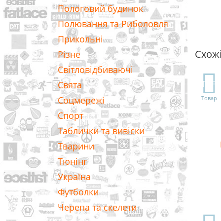
Пологовий будинок
Полювання та Риболовля
Прикольні
Схож
Різне
Світловідбиваючі
TOP
Свята
Соцмережі
Товар
Спорт
Таблички та вивіски
Тварини
Тюнінг
Україна
Футболки
Черепа та скелети