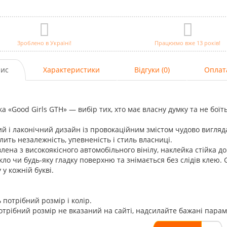
Зроблено в Україні!
Працюємо вже 13 років!
ис
Характеристики
Відгуки (0)
Оплат
а «Good Girls GTH» — вибір тих, хто має власну думку та не боїть
й і лаконічний дизайн із провокаційним змістом чудово виглядає
лить незалежність, упевненість і стиль власниці.
лена з високоякісного автомобільного вінілу, наклейка стійка д
скло чи будь-яку гладку поверхню та знімається без слідів клею. 
 у кожній букві.
 потрібний розмір і колір.
трібний розмір не вказаний на сайті, надсилайте бажані пара