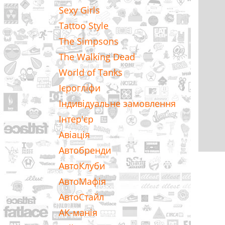
Sexy Girls
Tattoo Style
The Simpsons
The Walking Dead
World of Tanks
Ієрогліфи
Індивідуальне замовлення
Інтер'єр
Авіація
Автобренди
АвтоКлуби
АвтоМафія
АвтоСтайл
АК-манія