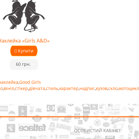
Наклейка «Girls A&D»
Купити
•
60 грн.
•
наклейка
,
Good Girls
то
,
вініл
,
стікер
,
дівчата
,
стиль
,
характер
,
надпис
,
кузов
,
скло
,
мотоцикл
ОСОБИСТИЙ КАБІНЕТ
Особистий Кабінет