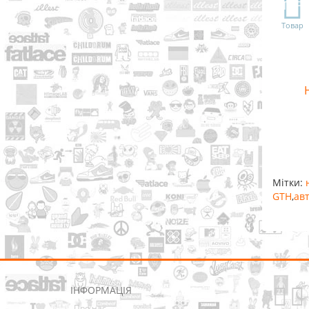
TOP
Товар
Мітки:
GTH
,
ав
ІНФОРМАЦІЯ
Про нас