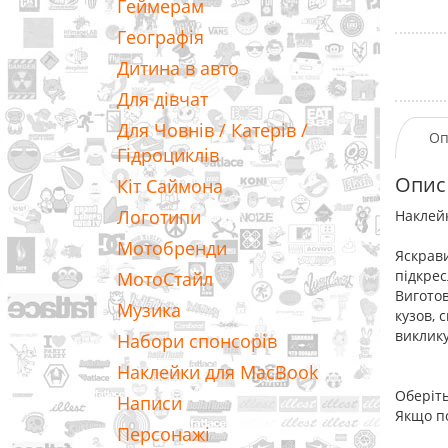
Геймерам
Географія
Дитина в авто
Для дівчат
Для Човнів / Катерів /
Оп
Гідроциклів
Опис
Кіт Саймона
Логотипи
Наклейк
Мотобренди
Яскрави
підкрес
МотоСтайл
Виготов
Музика
кузов, 
виклику
Набори спонсорів
Наклейки для MacBook
Оберіть
Написи
Якщо по
Персонажі