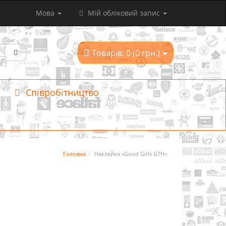
Мова
Мій обліковий запис
Товарів: 0 (0 грн.)
Співробітництво
Головна
Наклейка «Good Girls GTH»