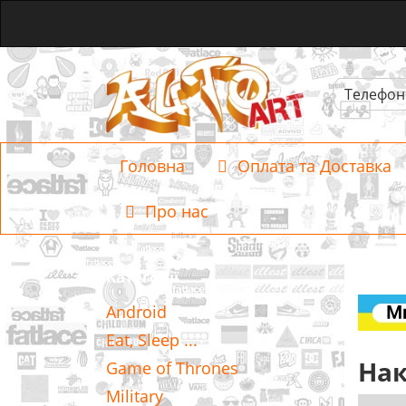
Телефон
Головна
Оплата та Доставка
Про нас
Категорії
Android
Eat, Sleep ...
Нак
Game of Thrones
Military