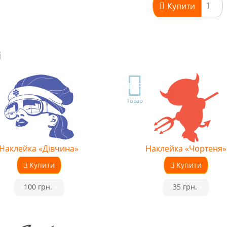
Купити
і
TOP
Товар
Наклейка «Дівчина»
Наклейка «Чортеня»
Купити
Купити
•
100 грн.
•
•
35 грн.
•