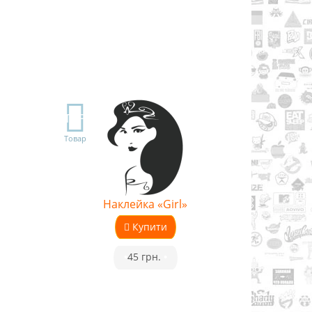
TOP
Товар
Наклейка «Girl»
Купити
•
45 грн.
•