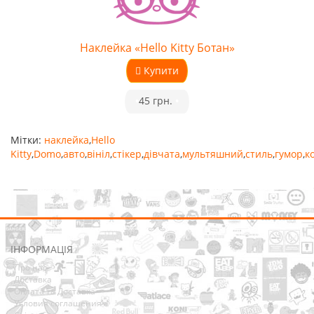
Наклейка «Hello Kitty Ботан»
Купити
•
45 грн.
•
Мітки:
наклейка
,
Hello
Kitty
,
Domo
,
авто
,
вініл
,
стікер
,
дівчата
,
мультяшний
,
стиль
,
гумор
,
к
ІНФОРМАЦІЯ
Про нас
Доставка
Оплата та Доставка
Условия соглашения