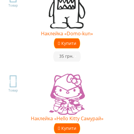
Товар
Наклейка «Domo-kun»
Купити
•
35 грн.
•
TOP
Товар
Наклейка «Hello Kitty Самурай»
Купити