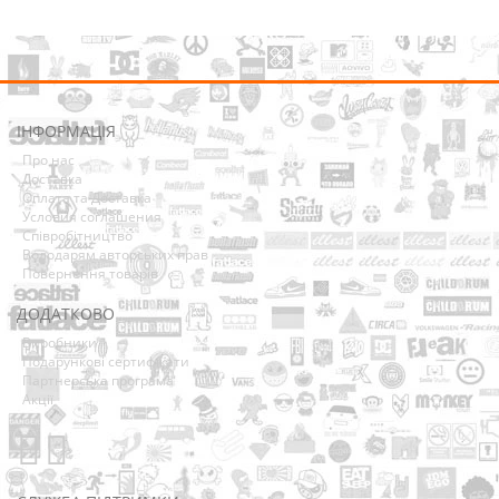
ІНФОРМАЦІЯ
Про нас
Доставка
Оплата та Доставка
Условия соглашения
Співробітництво
Володарям авторських прав
Повернення товарів
ДОДАТКОВО
Виробники
Подарункові сертифікати
Партнерська програма
Акції