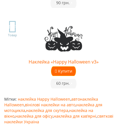
•
90 грн.
•
TOP
Товар
Наклейка «Happy Halloween v3»
Купити
•
60 грн.
•
Мітки:
наклейка Happy Halloween
,
автонаклейка
Halloween
,
вінілові наклейки на авто
,
наклейка для
мотоцикла
,
наклейка для скутера
,
наклейка на
вікно
,
наклейка для офісу
,
наклейка для кав’ярні
,
святкові
наклейки Україна