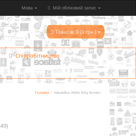
Мова
Мій обліковий запис
Товарів: 0 (0 грн.)
Співробітництво
Головна
Наклейка «Hello Kitty Ботан»
649)