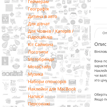
Геймерам
Географія
Дитина в авто
Для дівчат
Для Човнів / Катерів /
Оп
Гідроциклів
Опис
Кіт Саймона
Логотипи
Вінілов
Мотобренди
Вона по
характе
МотоСтайл
Наклейк
Музика
чи валі
хто цін
Набори спонсорів
Наклейки для MacBook
Оберіть
Написи
Якщо по
Персонажі