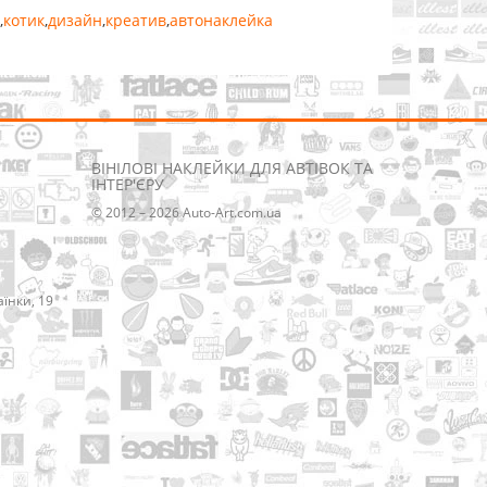
,
котик
,
дизайн
,
креатив
,
автонаклейка
ВІНІЛОВІ НАКЛЕЙКИ ДЛЯ АВТІВОК ТА
ІНТЕР'ЄРУ
© 2012 – 2026 Auto-Art.com.ua
аїнки, 19