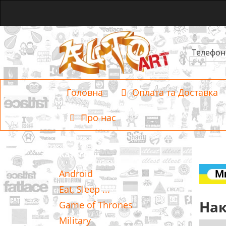
Телефон
Головна
Оплата та Доставка
Про нас
Категорії
Android
Eat, Sleep ...
Нак
Game of Thrones
Military