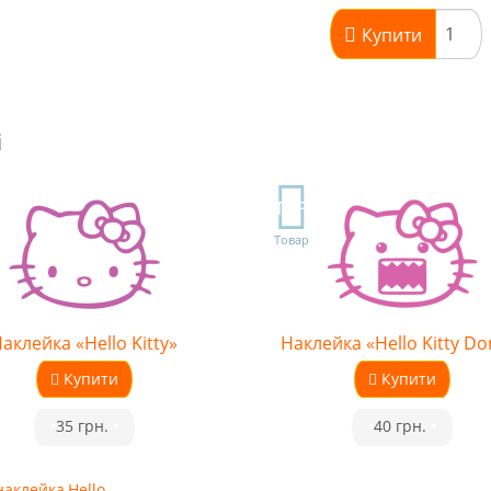
Купити
і
TOP
Товар
аклейка «Hello Kitty»
Наклейка «Hello Kitty D
Купити
Купити
•
35 грн.
•
•
40 грн.
•
наклейка
,
Hello