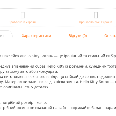
Зроблено в Україні!
Працюємо вже 13 років!
ис
Характеристики
Відгуки (0)
Оплат
а наклейка «Hello Kitty Ботан» — це іронічний та стильний вибір
єднує впізнаваний образ Hello Kitty із розумним, кумедним “бо
ру вашому авто або аксесуарам.
а виготовлена з якісного вінілу, що стійкий до сонця, подряпин і 
зу. Матеріал не залишає слідів після зняття. Hello Kitty Ботан — 
ує оригінальність у деталях.
 потрібний розмір і колір.
трібний розмір не вказаний на сайті, надсилайте бажані пара