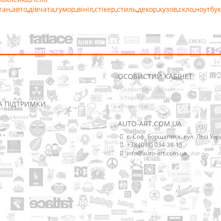
тан
,
авто
,
дівчата
,
гумор
,
вініл
,
стікер
,
стиль
,
декор
,
кузов
,
скло
,
ноутбук
ОСОБИСТИЙ КАБІНЕТ
Особистий Кабінет
Історія замовлень
А ПІДТРИМКИ
Розсилка
ися з нами
AUTO-ART.COM.UA
йту
с. Соф. Борщагівка, вул. Лесі Укр
+38 (098) 034-38-15
info@auto-art.com.ua