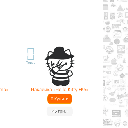
TOP
Товар
omo»
Наклейка «Hello Kitty FKS»
Купити
•
45 грн.
•