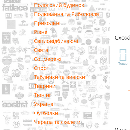
Пологовий будинок
Полювання та Риболовля
Прикольні
Різне
Схож
Світловідбиваючі
Свята
TOP
Соцмережі
Товар
Спорт
Таблички та вивіски
Тварини
Н
Тюнінг
Україна
Футболки
Черепа та скелети
Мітки: