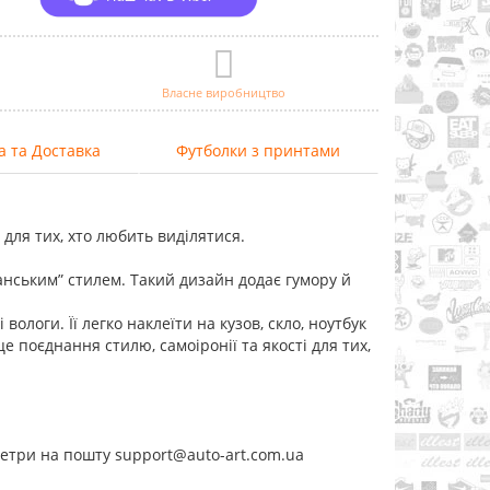
Власне виробництво
а та Доставка
Футболки з принтами
 для тих, хто любить виділятися.
танським” стилем. Такий дизайн додає гумору й
вологи. Її легко наклеїти на кузов, скло, ноутбук
це поєднання стилю, самоіронії та якості для тих,
метри на пошту support@auto-art.com.ua