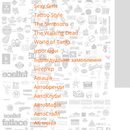
Sexy Girls
Tattoo Style
The Simpsons
The Walking Dead
World of Tanks
Ієрогліфи
Індивідуальне замовлення
Інтер'єр
Авіація
Автобренди
АвтоКлуби
АвтоМафія
АвтоСтайл
АК-манія