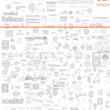
Kitty
,
Бо
ІНФОРМАЦІЯ
Про нас
Доставка
СЛУЖБ
Оплата та Доставка
Условия соглашения
Зв’язат
Співробітництво
Мапа са
Володарям авторських прав
Повернення товарів
ДОДАТКОВО
Виробники
Подарункові сертифікати
Партнерська програма
Акції