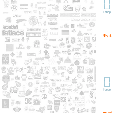
TOP
Товар
Футб
TOP
Товар