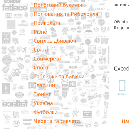
Пологовий будинок
активни
Полювання та Риболовля
Оберіть
Прикольні
Якщо по
Різне
Світловідбиваючі
Свята
Соцмережі
Спорт
Схож
Таблички та вивіски
Тварини
TOP
Тюнінг
Товар
Україна
Футболки
Черепа та скелети
Нак