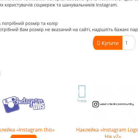
х користувачів соцмереж та шанувальників Instagram.
 потрібний розмір та колір
трібний Вам розмір не вказаний на сайті, надішліть бажані па
Купити
і
TOP
Товар
лейка «Instagram this»
Наклейка «Instagram Log
Нік v2»