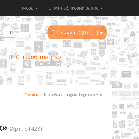
Мова
Мій обліковий запис
Товарів: 0 (0 грн.)
Співробітництво
Головна
Наклейка «Instagram Logo ваш Нік»
к»
(Арт.: s1423)