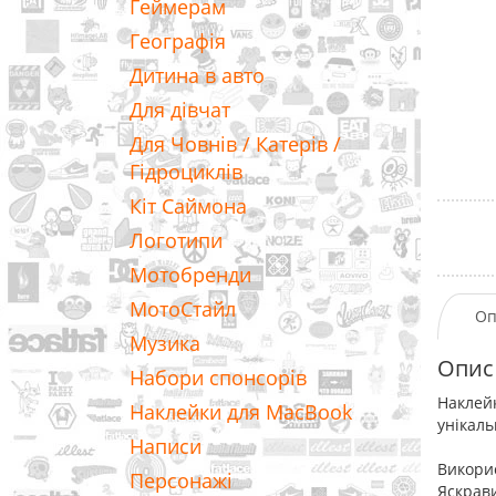
Геймерам
Географія
Дитина в авто
Для дівчат
Для Човнів / Катерів /
Гідроциклів
Кіт Саймона
Логотипи
Мотобренди
МотоСтайл
Оп
Музика
Опис
Набори спонсорів
Наклейк
Наклейки для MacBook
унікал
Написи
Викорис
Персонажі
Яскрави