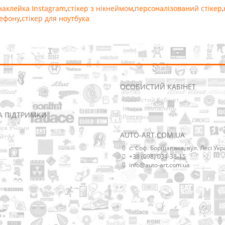
наклейка Instagram
,
стікер з нікнеймом
,
персоналізований стікер
,
лефону
,
стікер для ноутбука
ОСОБИСТИЙ КАБІНЕТ
Особистий Кабінет
Історія замовлень
А ПІДТРИМКИ
Розсилка
ися з нами
AUTO-ART.COM.UA
йту
с. Соф. Борщагівка, вул. Лесі Укр
+38 (098) 034-38-15
info@auto-art.com.ua