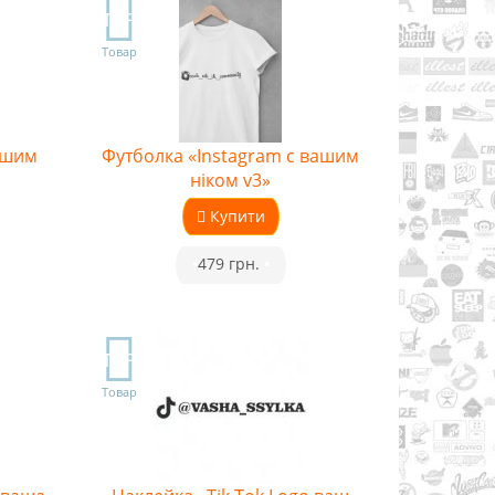
TOP
Товар
ашим
Футболка «Instagram с вашим
ніком v3»
Купити
•
479 грн.
•
TOP
Товар