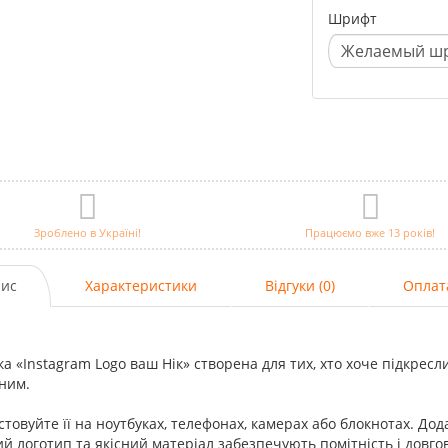
Шрифт
Зроблено в Україні!
Працюємо вже 13 років!
ис
Характеристики
Відгуки (0)
Оплат
а «Instagram Logo ваш Нік» створена для тих, хто хоче підкресл
ьним.
товуйте її на ноутбуках, телефонах, камерах або блокнотах. Дод
й логотип та якісний матеріал забезпечують помітність і довгов