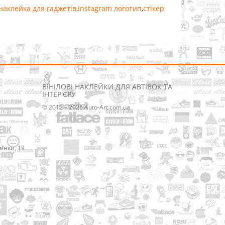
наклейка для гаджетів
,
Instagram логотип
,
стікер
ВІНІЛОВІ НАКЛЕЙКИ ДЛЯ АВТІВОК ТА
ІНТЕР'ЄРУ
© 2012 – 2026 Auto-Art.com.ua
аїнки, 19