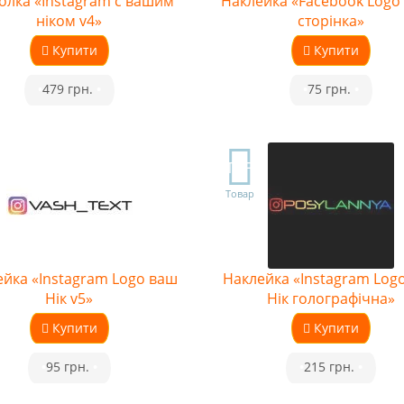
олка «Instagram с вашим
Наклейка «Facebook Logo
ніком v4»
сторінка»
Купити
Купити
•
479 грн.
•
•
75 грн.
•
TOP
Товар
йка «Instagram Logo ваш
Наклейка «Instagram Log
Нік v5»
Нік голографічна»
Купити
Купити
•
95 грн.
•
•
215 грн.
•