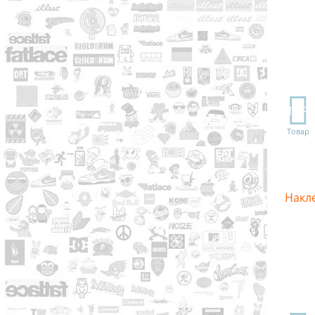
TOP
Товар
Накле