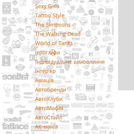
Sexy Girls
Tattoo Style
The Simpsons
The Walking Dead
World of Tanks
Ієрогліфи
Індивідуальне замовлення
Інтер'єр
Авіація
Автобренди
АвтоКлуби
АвтоМафія
АвтоСтайл
АК-манія