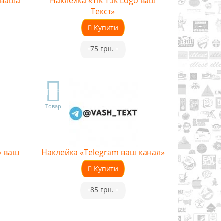
 ваша
Наклейка «Tik Tok Logo ваш
Текст»
Купити
•
75 грн.
•
TOP
Товар
o ваш
Наклейка «Telegram ваш канал»
Купити
•
85 грн.
•