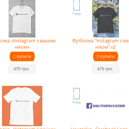
TOP
Товар
олка «Instagram з вашим
Футболка "Instagram з в
ніком»
ніком" v2
Купити
Купити
•
479 грн.
•
•
479 грн.
•
TOP
Товар