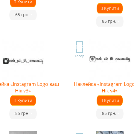
Купити
Купити
•
65 грн.
•
•
85 грн.
•
TOP
Товар
йка «Instagram Logo ваш
Наклейка «Instagram Log
Нік v3»
Нік v4»
Купити
Купити
•
85 грн.
•
•
85 грн.
•