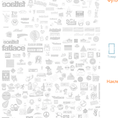
Футб
TOP
Товар
Накле