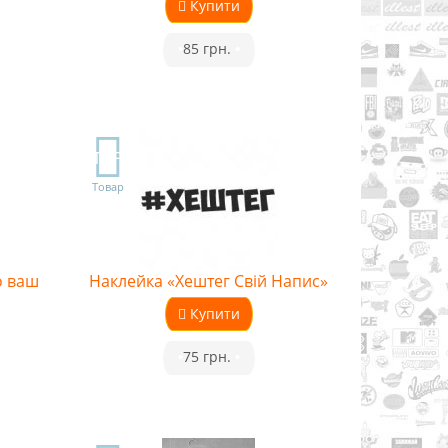
Купити
•
85 грн.
•
TOP
Товар
o ваш
Наклейка «Хештег Свій Напис»
Купити
•
75 грн.
•