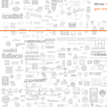
Мітки:
для те
ІНФОРМАЦІЯ
Про нас
Доставка
СЛУЖБ
Оплата та Доставка
Условия соглашения
Зв’язат
Співробітництво
Мапа са
Володарям авторських прав
Повернення товарів
ДОДАТКОВО
Виробники
Подарункові сертифікати
Партнерська програма
Акції