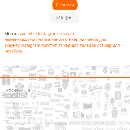
Купити
•
215 грн.
•
Мітки:
наклейка Instagram
,
стікер з
нікнеймом
,
персоналізований стикер
,
наклейка для
акаунту
,
Instagram логотип
,
стікер для телефону
,
стікер для
ноутбука
ІНФОРМАЦІЯ
Про нас
Доставка
Оплата та Доставка
Условия соглашения
Співробітництво
Володарям авторських прав
Повернення товарів