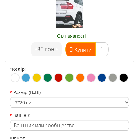
Є в наявності
•
85 грн.
•
Купити
*
Колір:
Розмір (ВхШ)
Ваш нік
Шрифт