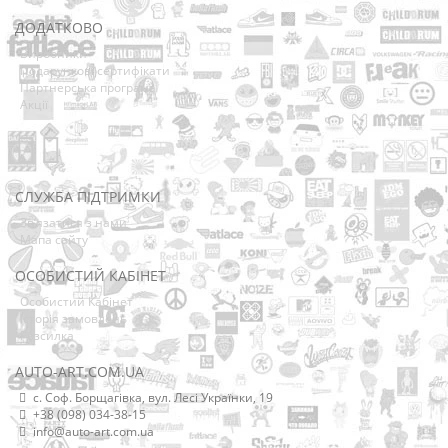
ДОДАТКОВО
Виробники
Подарункові сертифікати
Партнерська програма
Акції
СЛУЖБА ПІДТРИМКИ
Зв’язатися з нами
Мапа сайту
ОСОБИСТИЙ КАБІНЕТ
Особистий Кабінет
Історія замовлень
Розсилка
AUTO-ART.COM.UA
с. Соф. Борщагівка, вул. Лесі Українки, 19
+38 (098) 034-38-15
info@auto-art.com.ua