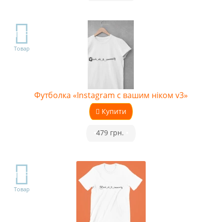
TOP
Товар
Футболка «Instagram с вашим ніком v3»
Купити
•
479 грн.
•
TOP
Товар