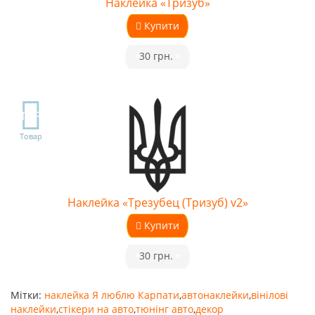
Наклейка «Тризуб»
Купити
•
30 грн.
•
TOP
Товар
Наклейка «Трезубец (Тризуб) v2»
Купити
•
30 грн.
•
Мітки:
наклейка Я люблю Карпати
,
автонаклейки
,
вінілові
наклейки
,
стікери на авто
,
тюнінг авто
,
декор