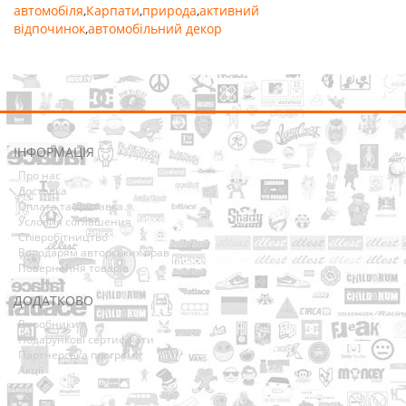
автомобіля
,
Карпати
,
природа
,
активний
відпочинок
,
автомобільний декор
ІНФОРМАЦІЯ
Про нас
Доставка
Оплата та Доставка
Условия соглашения
Співробітництво
Володарям авторських прав
Повернення товарів
ДОДАТКОВО
Виробники
Подарункові сертифікати
Партнерська програма
Акції