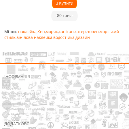
Купити
•
80 грн.
•
Мітки:
наклейка
,
Кеп
,
моряк
,
капітан
,
катер
,
човен
,
морський
стиль
,
вінілова наклейка
,
водостійка
,
дизайн
ІНФОРМАЦІЯ
Про нас
Доставка
Оплата та Доставка
Условия соглашения
Співробітництво
Володарям авторських прав
Повернення товарів
ДОДАТКОВО