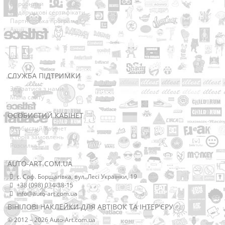
Виробники
Подарункові сертифікати
Партнерська програма
Акції
СЛУЖБА ПІДТРИМКИ
Зв’язатися з нами
Мапа сайту
ОСОБИСТИЙ КАБІНЕТ
Особистий Кабінет
Історія замовлень
Розсилка
AUTO-ART.COM.UA
с. Соф. Борщагівка, вул. Лесі Українки, 19
+38 (098) 034-38-15
info@auto-art.com.ua
ВІНІЛОВІ НАКЛЕЙКИ ДЛЯ АВТІВОК ТА ІНТЕР'ЄРУ
© 2012 – 2026 Auto-Art.com.ua