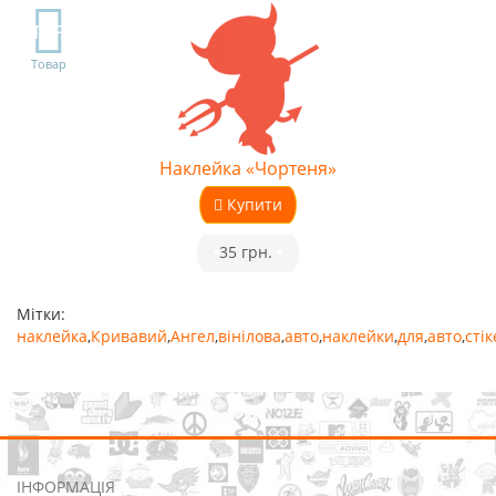
TOP
Товар
Наклейка «Чортеня»
Купити
•
35 грн.
•
Мітки:
наклейка
,
Кривавий
,
Ангел
,
вінілова
,
авто
,
наклейки
,
для
,
авто
,
сті
ІНФОРМАЦІЯ