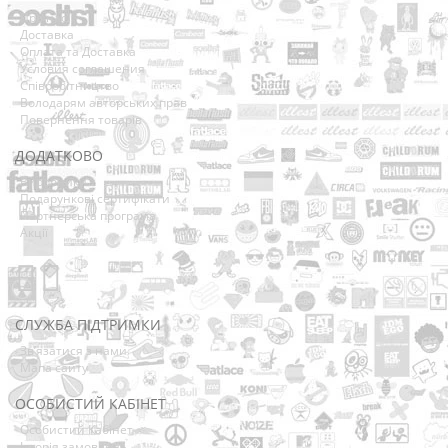
Про нас
Доставка
Оплата та Доставка
Условия соглашения
Співробітництво
Володарям авторських прав
Повернення товарів
ДОДАТКОВО
Виробники
Подарункові сертифікати
Партнерська програма
Акції
СЛУЖБА ПІДТРИМКИ
Зв’язатися з нами
Мапа сайту
ОСОБИСТИЙ КАБІНЕТ
Особистий Кабінет
Історія замовлень