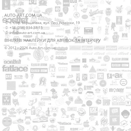
Розсилка
AUTO-ART.COM.UA
с. Соф. Борщагівка, вул. Лесі Українки, 19
+38 (098) 034-38-15
info@auto-art.com.ua
ВІНІЛОВІ НАКЛЕЙКИ ДЛЯ АВТІВОК ТА ІНТЕР'ЄРУ
© 2012 – 2026 Auto-Art.com.ua