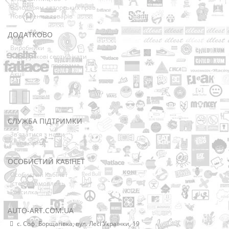
Володарям авторських прав
Повернення товарів
ДОДАТКОВО
Виробники
Подарункові сертифікати
Партнерська програма
Акції
СЛУЖБА ПІДТРИМКИ
Зв’язатися з нами
Мапа сайту
ОСОБИСТИЙ КАБІНЕТ
Особистий Кабінет
Історія замовлень
Розсилка
AUTO-ART.COM.UA
с. Соф. Борщагівка, вул. Лесі Українки, 19