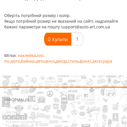
Оберіть потрібний розмір і колір.
Якщо потрібний розмір не вказаний на сайті, надсилайте
бажані параметри на пошту support@auto-art.com.ua
Купити
Мітки:
наклейка
,
lost
mc
,
мото
,
байкер
,
авто
,
вініл
,
декор
,
стиль
,
фанат
,
аксесуари
ІНФОРМАЦІЯ
Про нас
Доставка
Оплата та Доставка
Условия соглашения
Співробітництво