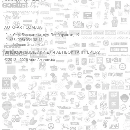
Особистий Кабінет
Історія замовлень
Розсилка
AUTO-ART.COM.UA
с. Соф. Борщагівка, вул. Лесі Українки, 19
+38 (098) 034-38-15
info@auto-art.com.ua
ВІНІЛОВІ НАКЛЕЙКИ ДЛЯ АВТІВОК ТА ІНТЕР'ЄРУ
© 2012 – 2026 Auto-Art.com.ua