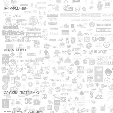
ІНФОРМАЦІЯ
Про нас
Доставка
Оплата та Доставка
Условия соглашения
Співробітництво
Володарям авторських прав
Повернення товарів
ДОДАТКОВО
Виробники
Подарункові сертифікати
Партнерська програма
Акції
СЛУЖБА ПІДТРИМКИ
Зв’язатися з нами
Мапа сайту
ОСОБИСТИЙ КАБІНЕТ