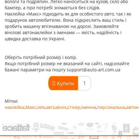
вологи та подряпин. Легко наноситься на кузов, скло або
бампер, а при потребі знімається без слідів.
Наклейка «Макс» підходить як для особистого авто, так і як
подарунок автолюбителю. Вона підкреслить ваш стиль і
зробить машину впізнаваною на дорозі. Замовляйте
вінілові автонаклейки з іменами — якість, надійність і
швидка доставка по Україні.
Оберіть потрібний розмір і колір.
Якщо потрібний розмір не вказаний на сайті, надсилайте
бажані параметри на пошту support@auto-art.com.ua
Купити
Мітки:
наклейка
,
Макс
,
ім’я
,
авто
,
вініл
,
стікер
,
іменна
,
персональна
,
автон