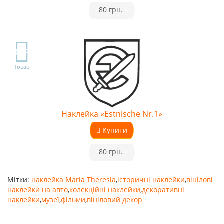
•
80 грн.
•
TOP
Товар
Наклейка «Estnische Nr.1»
Купити
•
80 грн.
•
Мітки:
наклейка Maria Theresia
,
історичні наклейки
,
вінілові
наклейки на авто
,
колекційні наклейки
,
декоративні
наклейки
,
музеї
,
фільми
,
вініловий декор