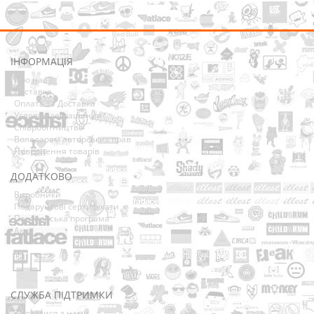
ІНФОРМАЦІЯ
Про нас
Доставка
Оплата та Доставка
Условия соглашения
Співробітництво
Володарям авторських прав
Повернення товарів
ДОДАТКОВО
Виробники
Подарункові сертифікати
Партнерська програма
Акції
СЛУЖБА ПІДТРИМКИ
Зв’язатися з нами