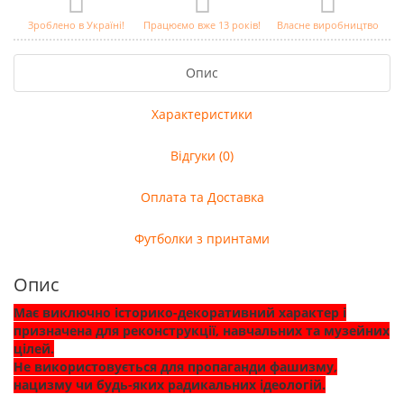
Зроблено в Україні!
Працюємо вже 13 років!
Власне виробництво
Опис
Характеристики
Відгуки (0)
Оплата та Доставка
Футболки з принтами
Опис
Має виключно історико-декоративний характер і
призначена для реконструкції, навчальних та музейних
цілей.
Не використовується для пропаганди фашизму,
нацизму чи будь-яких радикальних ідеологій.