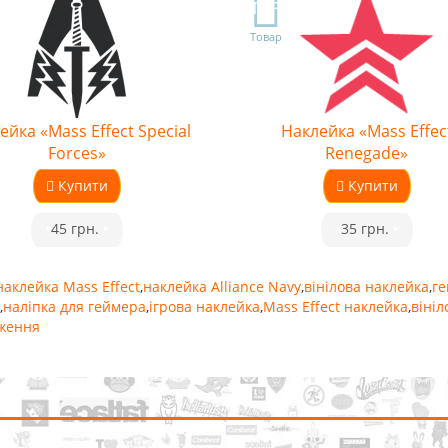
TOP
Товар
ейка «Mass Effect Special
Наклейка «Mass Effec
Forces»
Renegade»
Купити
Купити
•
45 грн.
•
•
35 грн.
•
наклейка Mass Effect
,
наклейка Alliance Navy
,
вінілова наклейка
,
ге
,
наліпка для геймера
,
ігрова наклейка
,
Mass Effect наклейка
,
вініл
ження