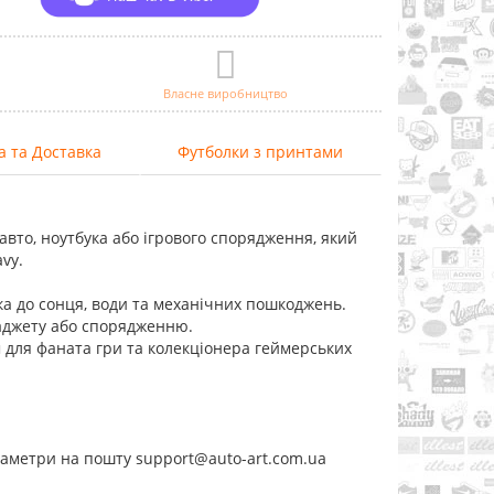
Власне виробництво
а та Доставка
Футболки з принтами
 авто, ноутбука або ігрового спорядження, який
vy.
йка до сонця, води та механічних пошкоджень.
 гаджету або спорядженню.
м для фаната гри та колекціонера геймерських
раметри на пошту support@auto-art.com.ua