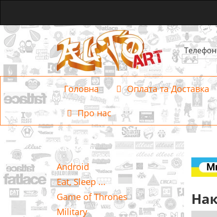
Телефон
Головна
Оплата та Доставка
Про нас
Категорії
Android
Eat, Sleep ...
Нак
Game of Thrones
Military