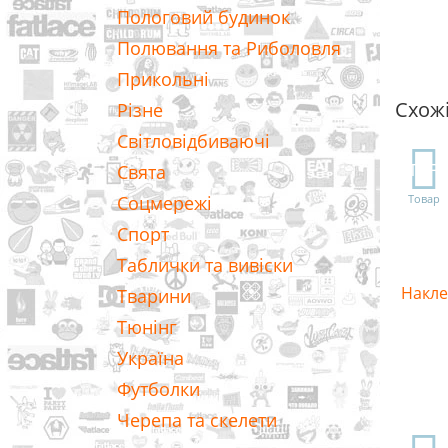
Пологовий будинок
Полювання та Риболовля
Прикольні
Схож
Різне
Світловідбиваючі
TOP
Свята
Соцмережі
Товар
Спорт
Таблички та вивіски
Накле
Тварини
Тюнінг
Україна
Футболки
Черепа та скелети