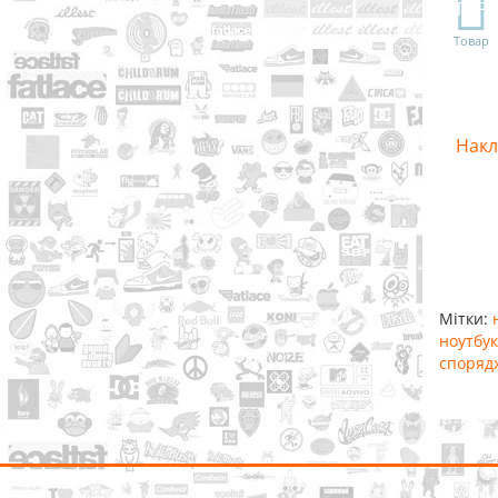
TOP
Товар
Накл
Мітки:
ноутбук
споряд