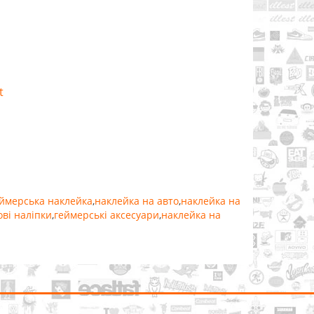
t
ймерська наклейка
,
наклейка на авто
,
наклейка на
ові наліпки
,
геймерські аксесуари
,
наклейка на