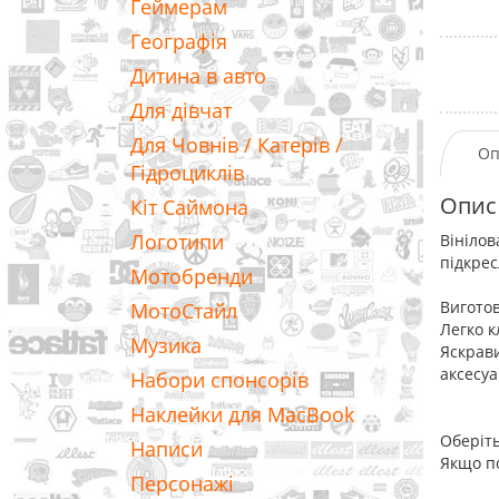
Геймерам
Географія
Дитина в авто
Для дівчат
Для Човнів / Катерів /
Оп
Гідроциклів
Опис
Кіт Саймона
Логотипи
Вінілов
підкрес
Мотобренди
Виготов
МотоСтайл
Легко к
Музика
Яскрави
аксесуа
Набори спонсорів
Наклейки для MacBook
Оберіть
Написи
Якщо по
Персонажі