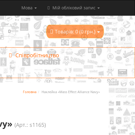
Мова
Мій обліковий запис
Товарів: 0 (0 грн.)
Співробітництво
Головна
Наклейка «Mass Effect Alliance Navy»
vy»
(Арт.: s1165)