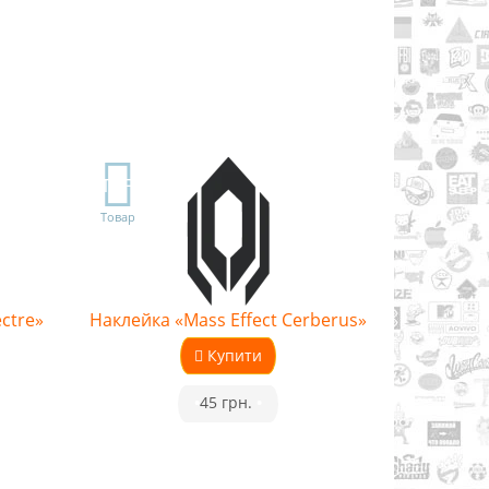
TOP
Товар
ctre»
Наклейка «Mass Effect Cerberus»
Купити
•
45 грн.
•