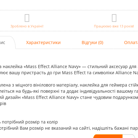
Зроблено в Україні!
Працюємо вже 13 років!
ис
Характеристики
Відгуки (0)
Оплат
а наклейка «Mass Effect Alliance Navy» — стильний аксесуар для
лює вашу пристрасть до гри Mass Effect та символіки Alliance Na
лена з міцного вінілового матеріалу, наклейка для геймера сті
леїться на будь-які поверхні та додає індивідуальності вашому
й дизайн «Mass Effect Alliance Navy» стане чудовим подарунко
рів
 потрібний розмір та колір
трібний Вам розмір не вказаний на сайті, надішліть бажані па