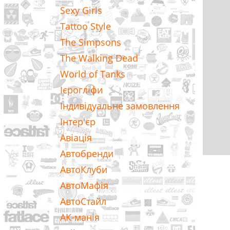
Sexy Girls
Tattoo Style
The Simpsons
The Walking Dead
World of Tanks
Ієрогліфи
Індивідуальне замовлення
Інтер'єр
Авіація
Автобренди
АвтоКлуби
АвтоМафія
АвтоСтайл
АК-манія