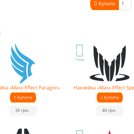
Купити
і
TOP
Товар
йка «Mass Effect Paragon»
Наклейка «Mass Effect Spe
Купити
Купити
•
35 грн.
•
•
40 грн.
•