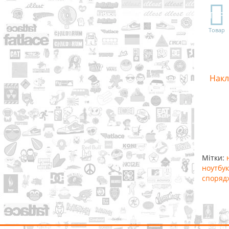
TOP
Товар
Накл
Мітки:
ноутбук
споряд