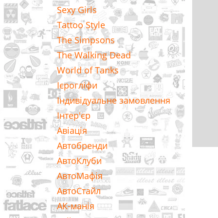
Sexy Girls
Tattoo Style
The Simpsons
The Walking Dead
World of Tanks
Ієрогліфи
Індивідуальне замовлення
Інтер'єр
Авіація
Автобренди
АвтоКлуби
АвтоМафія
АвтоСтайл
АК-манія