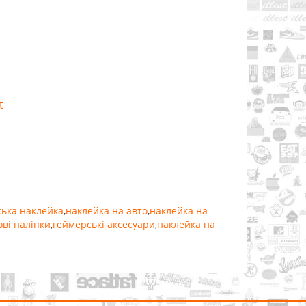
t
ька наклейка
,
наклейка на авто
,
наклейка на
ові наліпки
,
геймерські аксесуари
,
наклейка на