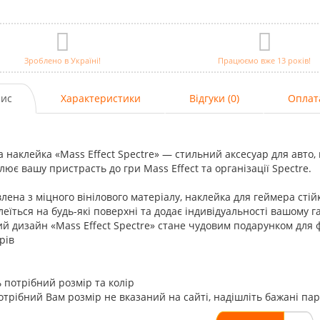
Зроблено в Україні!
Працюємо вже 13 років!
ис
Характеристики
Відгуки (0)
Оплат
а наклейка «Mass Effect Spectre» — стильний аксесуар для авто,
лює вашу пристрасть до гри Mass Effect та організації Spectre.
лена з міцного вінілового матеріалу, наклейка для геймера сті
леїться на будь-які поверхні та додає індивідуальності вашому
й дизайн «Mass Effect Spectre» стане чудовим подарунком для 
рів
 потрібний розмір та колір
трібний Вам розмір не вказаний на сайті, надішліть бажані па