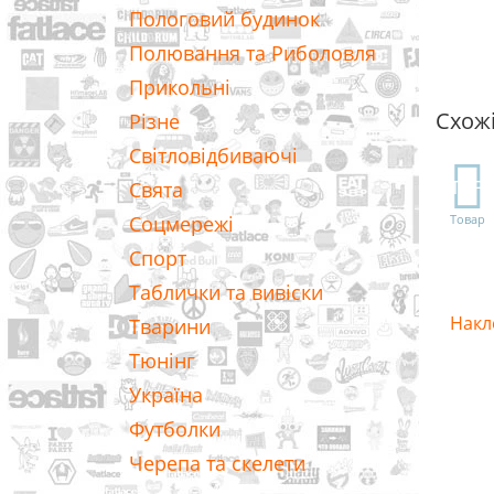
Пологовий будинок
Полювання та Риболовля
Прикольні
Схож
Різне
Світловідбиваючі
TOP
Свята
Соцмережі
Товар
Спорт
Таблички та вивіски
Накле
Тварини
Тюнінг
Україна
Футболки
Черепа та скелети