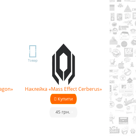
TOP
Товар
ragon»
Наклейка «Mass Effect Cerberus»
Купити
•
45 грн.
•