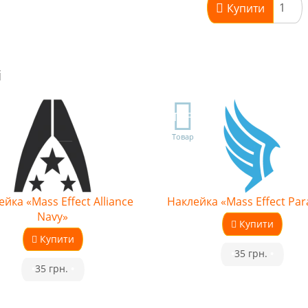
Купити
і
TOP
Товар
йка «Mass Effect Alliance
Наклейка «Mass Effect Pa
Navy»
Купити
Купити
•
35 грн.
•
•
35 грн.
•