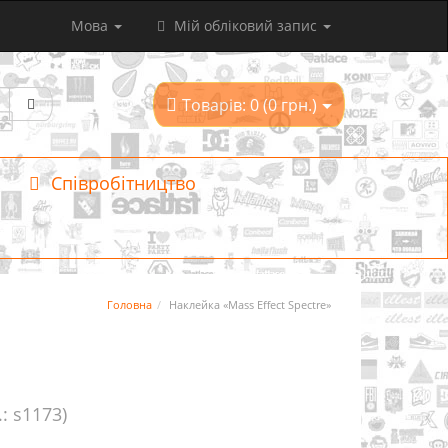
Мова
Мій обліковий запис
Товарів: 0 (0 грн.)
Співробітництво
Головна
Наклейка «Mass Effect Spectre»
.: s1173)