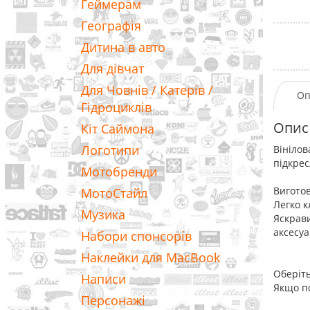
Геймерам
Географія
Дитина в авто
Для дівчат
Для Човнів / Катерів /
Оп
Гідроциклів
Опис
Кіт Саймона
Логотипи
Вінілов
підкрес
Мотобренди
Виготов
МотоСтайл
Легко к
Музика
Яскрави
аксесуа
Набори спонсорів
Наклейки для MacBook
Оберіть
Написи
Якщо по
Персонажі