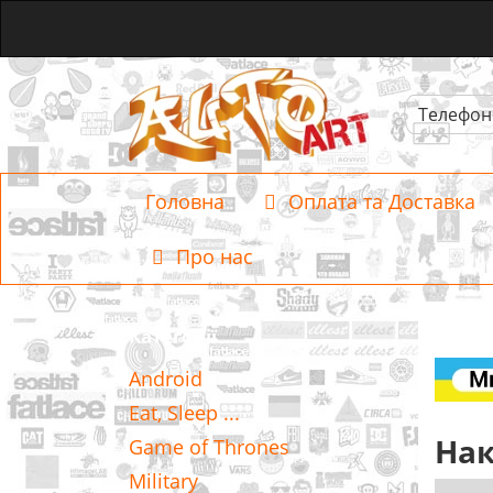
Телефон
Головна
Оплата та Доставка
Про нас
Категорії
Android
Eat, Sleep ...
Нак
Game of Thrones
Military