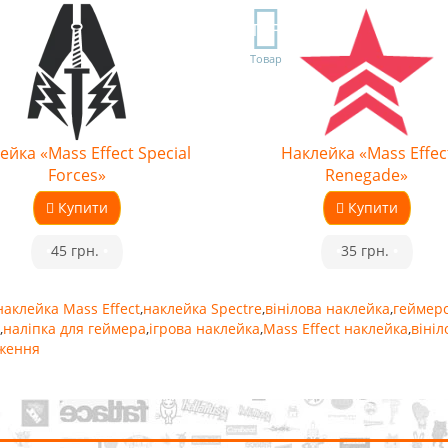
TOP
Товар
ейка «Mass Effect Special
Наклейка «Mass Effec
Forces»
Renegade»
Купити
Купити
•
45 грн.
•
•
35 грн.
•
наклейка Mass Effect
,
наклейка Spectre
,
вінілова наклейка
,
геймерс
,
наліпка для геймера
,
ігрова наклейка
,
Mass Effect наклейка
,
вініл
ження