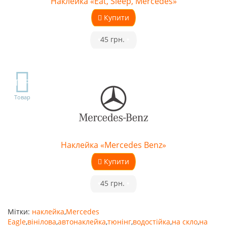
Наклейка «Eat, Sleep, Mercedes»
Купити
•
45 грн.
•
TOP
Товар
Наклейка «Mercedes Benz»
Купити
•
45 грн.
•
Мітки:
наклейка
,
Mercedes
Eagle
,
вінілова
,
автонаклейка
,
тюнінг
,
водостійка
,
на скло
,
на