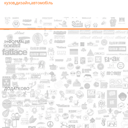
кузов
,
дизайн
,
автомобіль
ІНФОРМАЦІЯ
Про нас
Доставка
Оплата та Доставка
Условия соглашения
Співробітництво
Володарям авторських прав
Повернення товарів
ДОДАТКОВО
Виробники
Подарункові сертифікати
Партнерська програма
Акції