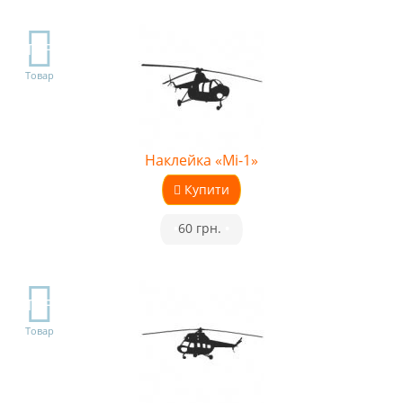
TOP
Товар
Наклейка «Мі-1»
Купити
•
60 грн.
•
TOP
Товар