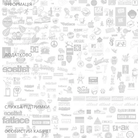
ІНФОРМАЦІЯ
Про нас
Доставка
Оплата та Доставка
Условия соглашения
Співробітництво
Володарям авторських прав
Повернення товарів
ДОДАТКОВО
Виробники
Подарункові сертифікати
Партнерська програма
Акції
СЛУЖБА ПІДТРИМКИ
Зв’язатися з нами
Мапа сайту
ОСОБИСТИЙ КАБІНЕТ