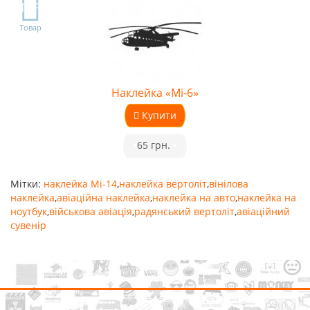
TOP
Товар
Наклейка «Мі-6»
Купити
•
65 грн.
•
Мітки:
наклейка Мі-14
,
наклейка вертоліт
,
вінілова
наклейка
,
авіаційна наклейка
,
наклейка на авто
,
наклейка на
ноутбук
,
військова авіація
,
радянський вертоліт
,
авіаційний
сувенір