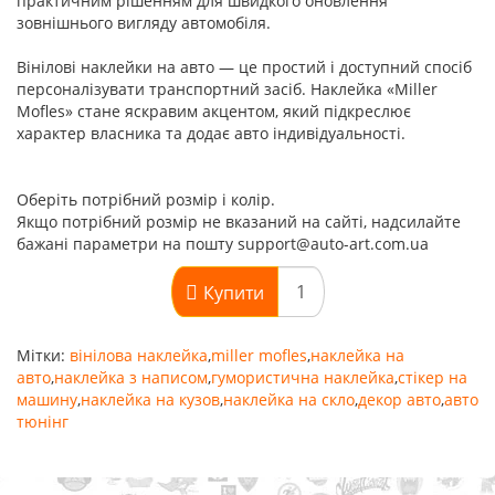
практичним рішенням для швидкого оновлення
зовнішнього вигляду автомобіля.
Вінілові наклейки на авто — це простий і доступний спосіб
персоналізувати транспортний засіб. Наклейка «Miller
Mofles» стане яскравим акцентом, який підкреслює
характер власника та додає авто індивідуальності.
Оберіть потрібний розмір і колір.
Якщо потрібний розмір не вказаний на сайті, надсилайте
бажані параметри на пошту support@auto-art.com.ua
Купити
Мітки:
вінілова наклейка
,
miller mofles
,
наклейка на
авто
,
наклейка з написом
,
гумористична наклейка
,
стікер на
машину
,
наклейка на кузов
,
наклейка на скло
,
декор авто
,
авто
тюнінг