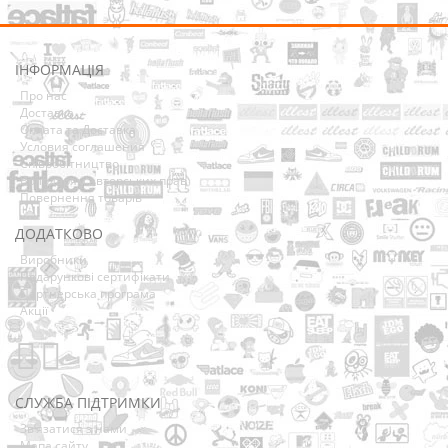
ІНФОРМАЦІЯ
Про нас
Доставка
Оплата та Доставка
Условия соглашения
Співробітництво
Володарям авторських прав
Повернення товарів
ДОДАТКОВО
Виробники
Подарункові сертифікати
Партнерська програма
Акції
СЛУЖБА ПІДТРИМКИ
Зв’язатися з нами
Мапа сайту