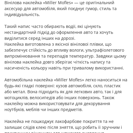
Вінілова наклейка «Miller Mofles» — це оригінальний
аксесуар для автомобіля, який поєднує гумор, стиль та
індивідуальність.
Такий напис часто обирають водії, які цінують
нестандартний підхід до оформлення авто та хочуть
виділитися серед інших на дорозі.
Наклейка виготовлена з якісної вінілової плівки, що
забезпечує стійкість до впливу вологи, ультрафіолетового
випромінювання та перепадів температур. Завдяки цьому
вінілова наклейка довго зберігає чіткість напису та
насиченість кольору навіть при тривалому використанні.
Автомобільна наклейка «Miller Mofles» легко наноситься на
будь-які гладкі поверхні: кузов автомобіля, скло, пластик
або метал. Вона підходить як для легкових авто, так і для
мотоциклів, велосипедів або інших поверхонь. Також
наклейку можна використовувати для декорування
ноутбуків, меблів чи інших предметів.
Наклейка не пошкоджує лакофарбове покриття та не
залишає слідів клею після зняття, що робить її зручним і