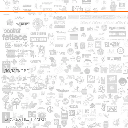
ІНФОРМАЦІЯ
Про нас
Доставка
Оплата та Доставка
Условия соглашения
Співробітництво
Володарям авторських прав
Повернення товарів
ДОДАТКОВО
Виробники
Подарункові сертифікати
Партнерська програма
Акції
СЛУЖБА ПІДТРИМКИ
Зв’язатися з нами