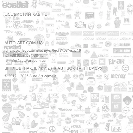
Мапа сайту
ОСОБИСТИЙ КАБІНЕТ
Особистий Кабінет
Історія замовлень
Розсилка
AUTO-ART.COM.UA
с. Соф. Борщагівка, вул. Лесі Українки, 19
+38 (098) 034-38-15
info@auto-art.com.ua
ВІНІЛОВІ НАКЛЕЙКИ ДЛЯ АВТІВОК ТА ІНТЕР'ЄРУ
© 2012 – 2026 Auto-Art.com.ua