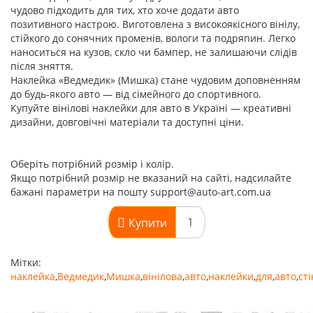
чудово підходить для тих, хто хоче додати авто
позитивного настрою. Виготовлена з високоякісного вінілу,
стійкого до сонячних променів, вологи та подряпин. Легко
наноситься на кузов, скло чи бампер, не залишаючи слідів
після зняття.
Наклейка «Ведмедик» (Мишка) стане чудовим доповненням
до будь-якого авто — від сімейного до спортивного.
Купуйте вінілові наклейки для авто в Україні — креативні
дизайни, довговічні матеріали та доступні ціни.
Оберіть потрібний розмір і колір.
Якщо потрібний розмір не вказаний на сайті, надсилайте
бажані параметри на пошту support@auto-art.com.ua
Купити
Мітки:
наклейка
,
Ведмедик
,
Мишка
,
вінілова
,
авто
,
наклейки
,
для
,
авто
,
ст