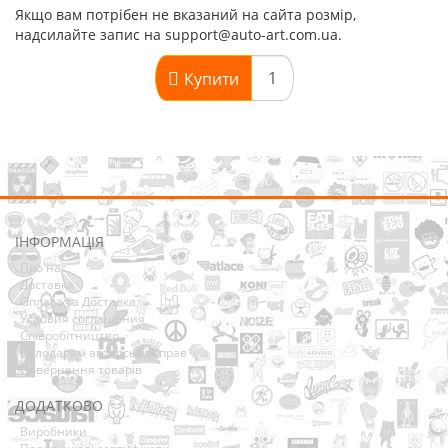
Якщо вам потрібен не вказаний на сайта розмір,
надсилайте запис на support@auto-art.com.ua.
Купити
ІНФОРМАЦІЯ
Про нас
Доставка
Оплата та Доставка
Условия соглашения
Співробітництво
Володарям авторських прав
Повернення товарів
ДОДАТКОВО
Виробники