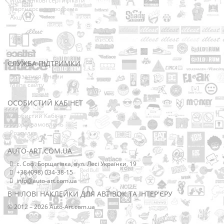
Подарункові сертифікати
Партнерська програма
Акції
СЛУЖБА ПІДТРИМКИ
Зв’язатися з нами
Мапа сайту
ОСОБИСТИЙ КАБІНЕТ
Особистий Кабінет
Історія замовлень
Розсилка
AUTO-ART.COM.UA
с. Соф. Борщагівка, вул. Лесі Українки, 19
+38 (098) 034-38-15
info@auto-art.com.ua
ВІНІЛОВІ НАКЛЕЙКИ ДЛЯ АВТІВОК ТА ІНТЕР'ЄРУ
© 2012 – 2026 Auto-Art.com.ua